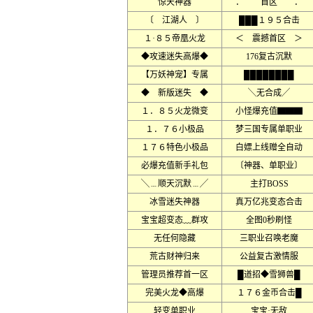
惊天神器
． 首区 ．
〔 江湖人 〕
███１９５合击
１·８５帝凰火龙
＜ 震撼首区 ＞
◆攻速迷失高爆◆
176复古沉默
【万妖神宠】专属
████████
◆ 新版迷失 ◆
╲无合成╱
１．８５火龙微变
小怪爆充值▇▇▇
１．７６小极品
梦三国专属单职业
１７６特色小极品
白嫖上线赠全自动
必爆充值新手礼包
〔神器、单职业〕
╲﹍顺天沉默﹍╱
主打BOSS
冰雪迷失神器
真万亿兆变态合击
宝宝超变态﹏群攻
全图0秒刷怪
无任何隐藏
三职业召唤老魔
荒古财神归来
公益复古激情服
管理员推荐首一区
█道招◆雪狮兽█
完美火龙◆高爆
１７６金币合击█
轻变单职业
宝宝·无敌