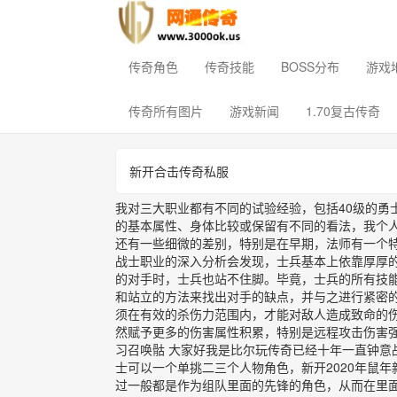
传奇角色
传奇技能
BOSS分布
游戏
传奇所有图片
游戏新闻
1.70复古传奇
新开合击传奇私服
我对三大职业都有不同的试验经验，包括40级的勇
的基本属性、身体比较或保留有不同的看法，我个
还有一些细微的差别，特别是在早期，法师有一个
战士职业的深入分析会发现，士兵基本上依靠厚厚
的对手时，士兵也站不住脚。毕竟，士兵的所有技
和站立的方法来找出对手的缺点，并与之进行紧密
须在有效的杀伤力范围内，才能对敌人造成致命的
然赋予更多的伤害属性积累，特别是远程攻击伤害
习召唤骷 大家好我是比尔玩传奇已经十年一直钟意
士可以一个单挑二三个人物角色，新开2020年鼠
过一般都是作为组队里面的先锋的角色，从而在里