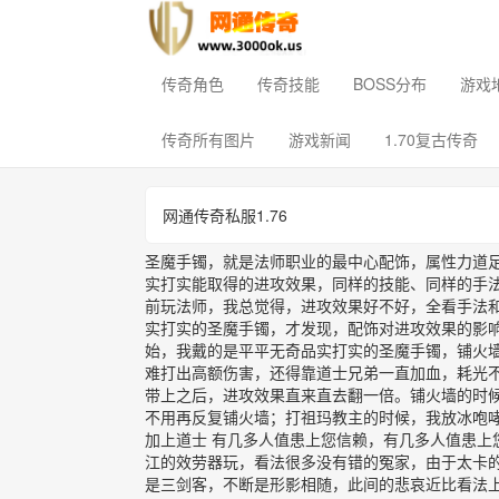
传奇角色
传奇技能
BOSS分布
游戏
传奇所有图片
游戏新闻
1.70复古传奇
网通传奇私服1.76
圣魔手镯，就是法师职业的最中心配饰，属性力道
实打实能取得的进攻效果，同样的技能、同样的手
前玩法师，我总觉得，进攻效果好不好，全看手法
实打实的圣魔手镯，才发现，配饰对进攻效果的影
始，我戴的是平平无奇品实打实的圣魔手镯，铺火墙
难打出高额伤害，还得靠道士兄弟一直加血，耗光
带上之后，进攻效果直来直去翻一倍。铺火墙的时
不用再反复铺火墙；打祖玛教主的时候，我放冰咆
加上道士 有几多人值患上您信赖，有几多人值患上
江的效劳器玩，看法很多没有错的冤家，由于太卡
是三剑客，不断是形影相随，此间的悲哀近比看法