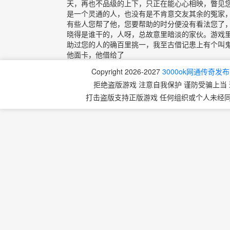
天，再也不品级的上下，只正在能心心相映，瞥见
是一个灵通的人，也没有是不肯意交友其余的冤家
有些人您帮了他，您要帮助的时分便没有看法您了
晓得是谁干的，人呀，总故意里暗淡的家伙。游戏
助过您的人的确百里挑一，我至古借记患上有个叫
他面卡，他借给了
Copyright 2026-2027
3000ok网通传奇发
拒绝盗版游戏 注意自我保护 谨防受骗上当 
打击盗版支持正版游戏 任何组织或个人未经同