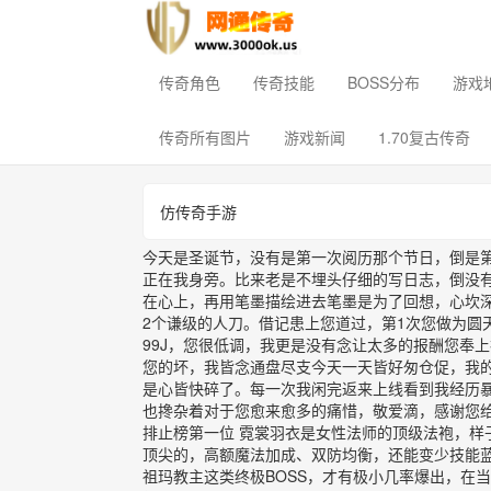
传奇角色
传奇技能
BOSS分布
游戏
传奇所有图片
游戏新闻
1.70复古传奇
仿传奇手游
今天是圣诞节，没有是第一次阅历那个节日，倒是
正在我身旁。比来老是不埋头仔细的写日志，倒没
在心上，再用笔墨描绘进去笔墨是为了回想，心坎深
2个谦级的人刀。借记患上您道过，第1次您做为圆
99J，您很低调，我更是没有念让太多的报酬您奉
您的坏，我皆念通盘尽支今天一天皆好匆仓促，我
是心皆快碎了。每一次我闲完返来上线看到我经历
也搀杂着对于您愈来愈多的痛惜，敬爱滴，感谢您
排止榜第一位 霓裳羽衣是女性法师的顶级法袍，样
顶尖的，高额魔法加成、双防均衡，还能变少技能
祖玛教主这类终极BOSS，才有极小几率爆出，在