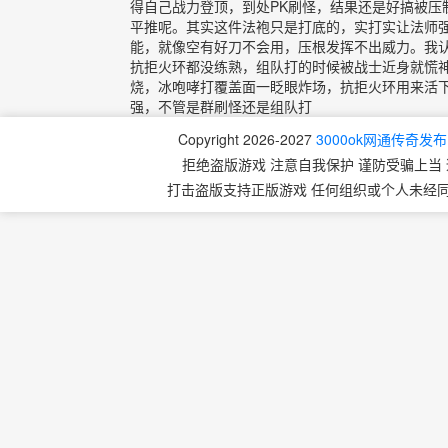
得自己战力登顶，到处PK刷怪，结果还是好搞被压
平推呢。其实这件法袍只是打底的，实打实让法师
能，就像空有好刀不会用，压根发挥不出威力。我
抗拒火环都没练熟，组队打的时候被战士近身就慌
烧，冰咆哮打覆盖面一眨眼炸场，抗拒火环用来活下
强，不管是群刷怪还是组队打
Copyright 2026-2027
3000ok网通传奇发
拒绝盗版游戏 注意自我保护 谨防受骗上当 
打击盗版支持正版游戏 任何组织或个人未经同