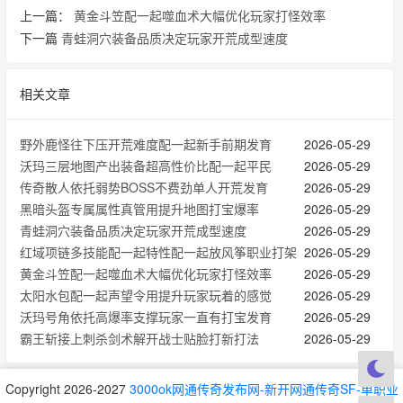
上一篇：
黄金斗笠配一起噬血术大幅优化玩家打怪效率
下一篇
青蛙洞穴装备品质决定玩家开荒成型速度
相关文章
野外鹿怪往下压开荒难度配一起新手前期发育
2026-05-29
沃玛三层地图产出装备超高性价比配一起平民
2026-05-29
传奇散人依托弱势BOSS不费劲单人开荒发育
2026-05-29
黑暗头盔专属属性真管用提升地图打宝爆率
2026-05-29
青蛙洞穴装备品质决定玩家开荒成型速度
2026-05-29
红域项链多技能配一起特性配一起放风筝职业打架
2026-05-29
黄金斗笠配一起噬血术大幅优化玩家打怪效率
2026-05-29
太阳水包配一起声望令用提升玩家玩着的感觉
2026-05-29
沃玛号角依托高爆率支撑玩家一直有打宝发育
2026-05-29
霸王斩接上刺杀剑术解开战士贴脸打新打法
2026-05-29
Copyright 2026-2027
3000ok网通传奇发布网-新开网通传奇SF-单职业