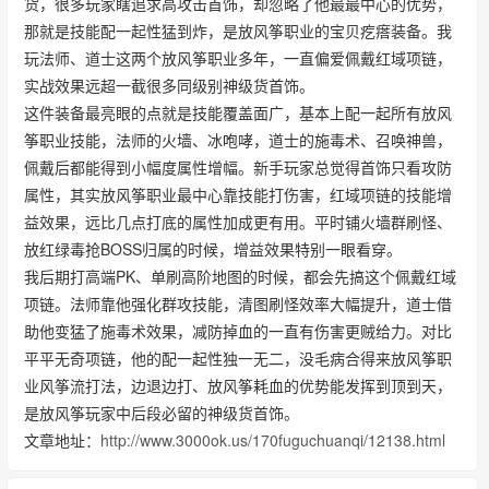
货，很多玩家瞎追求高攻击首饰，却忽略了他最最中心的优势，
那就是技能配一起性猛到炸，是放风筝职业的宝贝疙瘩装备。我
玩法师、道士这两个放风筝职业多年，一直偏爱佩戴红域项链，
实战效果远超一截很多同级别神级货首饰。
这件装备最亮眼的点就是技能覆盖面广，基本上配一起所有放风
筝职业技能，法师的火墙、冰咆哮，道士的施毒术、召唤神兽，
佩戴后都能得到小幅度属性增幅。新手玩家总觉得首饰只看攻防
属性，其实放风筝职业最中心靠技能打伤害，红域项链的技能增
益效果，远比几点打底的属性加成更有用。平时铺火墙群刷怪、
放红绿毒抢BOSS归属的时候，增益效果特别一眼看穿。
我后期打高端PK、单刷高阶地图的时候，都会先搞这个佩戴红域
项链。法师靠他强化群攻技能，清图刷怪效率大幅提升，道士借
助他变猛了施毒术效果，减防掉血的一直有伤害更贼给力。对比
平平无奇项链，他的配一起性独一无二，没毛病合得来放风筝职
业风筝流打法，边退边打、放风筝耗血的优势能发挥到顶到天，
是放风筝玩家中后段必留的神级货首饰。
文章地址：
http://www.3000ok.us/170fuguchuanqi/12138.html