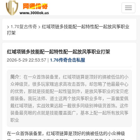
切
换
导
>
1.70复古传奇
> 红域项链多技能配一起特性配一起放风筝职业
航
打架
红域项链多技能配一起特性配一起放风筝职业打架
2026-5-29 22:53:57 |
1.76传奇合击私服
简介
：在一众首饰装备里，红域项链算是顶好的搞被低估的小
众神级货，很多玩家瞎追求高攻击首饰，却忽略了他最最中心
的优势，那就是技能配一起性猛到炸，是放风筝职业的宝贝疙
瘩装备。我玩法师、道士这两个放风筝职业多年，一直偏爱佩
戴红域项链，实战效果远超一截很多同级别神级货首饰。这件
装备最亮眼的点就是技能覆盖面广，基本上配一起所有放风筝
职业
在一众首饰装备里，红域项链算是顶好的搞被低估的小众神级