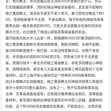
主、祖玛教主、赤月恶魔这些主流BOSS大家都烂熟于心，但实
打实隐藏超高爆率、顶好的搞出神级货装备的，其实是不起眼的
暗之黄泉教主。很多新手甚至不老少老鸟，都习惯性忽略这个BO
SS，觉得他掉落平平无奇、不值当蹲点，殊不知他的神级货掉落
概率远超一截多数高阶BOSS，只是大家没掌握没毛病的闯关和
蹲点方式，白白错失了堆成山获取高等级装备的机会。
最开始我也和大半儿玩家一样，刷图蹲BOSS只盯着顶级BOSS，
暗之黄泉教主刷新在常规地图角落，刷新间隔短、长相不起眼，
每次碰到都是随手一拿打掉，从来没特意蹲点过。长期下来发
现，辛苦蹲点的高阶BOSS经常空车，顶多掉几件平平无奇套
装，而偶尔随手一拿击杀的暗之黄泉教主，却老多回爆出小神级
货、高等级首饰，甚至有几次直来直去掉落三神兵配套的少见得
很材料，这才让我开始认真研究这个特殊BOSS的掉落机制。
经过长期蹲点实测能确定，暗之黄泉教主的神级货掉落几率是同
类中小型BOSS里头最高的，没有之一。他不仅高频掉落圣战、
法神、天尊各类套装首饰，还有贼大概率爆出金刚石、高等级装
备材料，甚至偶尔能刷出神级货属性的中间茬儿武器。最要命的
的是，这个BOSS的闯关难度低到离谱，不管是战士、法师还是