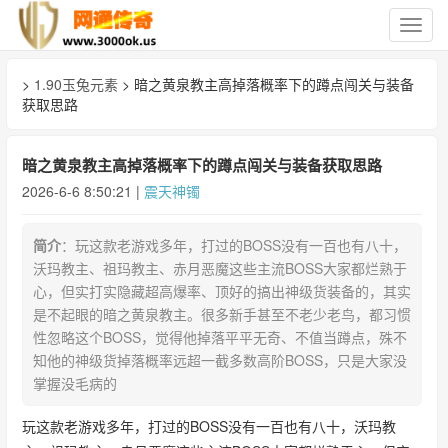
切
换
导
>
1.90玉兔元素
> 暗之黄泉教主高掉落概率下的蹲点闯关与装备
航
获取思路
暗之黄泉教主高掉落概率下的蹲点闯关与装备获取思路
2026-6-6 8:50:21 |
震天神镯
简介
：玩这款老游戏多年，打过的BOSS没有一百也有八十，
沃玛教主、祖玛教主、赤月恶魔这些主流BOSS大家都烂熟于
心，但实打实隐藏超高爆率、顶好的搞出神级货装备的，其实
是不起眼的暗之黄泉教主。很多新手甚至不老少老鸟，都习惯
性忽略这个BOSS，觉得他掉落平平无奇、不值当蹲点，殊不
知他的神级货掉落概率远超一截多数高阶BOSS，只是大家没
掌握没毛病的
玩这款老游戏多年，打过的BOSS没有一百也有八十，沃玛教