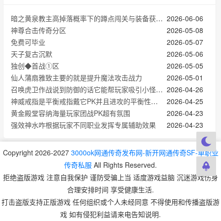
暗之黄泉教主高掉落概率下的蹲点闯关与装备获取思路
2026-06-06
神尊合击传奇分区
2026-05-08
免费可毕业
2026-05-07
天子复古沉默
2026-05-06
独创◆首战①区
2026-05-05
仙人蒲扇雅致主要的就是提升魔法攻击战力
2026-05-01
召唤虎卫作战说到防御的话它能帮玩家吸引小怪仇恨扛持续伤害
2026-04-26
神威戒指是平衡戒指戴它PK并且进攻的平衡性需要注意别只顾输出
2026-04-25
黄金殿堂容纳海量玩家团战PK超有氛围
2026-04-23
强效神水咋根据玩家不同职业发挥专属辅助效果
2026-04-23
Copyright 2026-2027
3000ok网通传奇发布网-新开网通传奇SF-单职业
传奇私服
All Rights Reserved.
拒绝盗版游戏 注意自我保护 谨防受骗上当 适度游戏益脑 沉迷游戏伤身
合理安排时间 享受健康生活.
打击盗版支持正版游戏 任何组织或个人未经同意 不得使用和传播盗版游
戏 如有侵犯利益请来电告知说明.