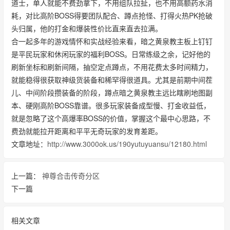
道士，单人就能不费劲拿下，不用组队拉扯，也不用高额药水消
耗，对比高阶BOSS得要团队配合、蹲点抢怪、打得火热PK抢破
头归属，他的打金和爆装性价比直来直去拉满。
合一起多年的游戏情怀和实战经验来看，暗之黄泉教主板上钉钉
是平民玩家和休闲玩家的福利BOSS。日常练级之余，记好他的
刷新坐标和刷新间隔，抽空定点蹲点，不用花费太多时间精力，
就能稳得很获取神级货装备和稀罕得很道具。尤其是前期中间茬
儿、中间阶段攒装备的阶段，蹲点暗之黄泉教主远比瞎刷地图副
本、硬刚高阶BOSS靠谱。很多玩家装备成型慢、打金收益低，
就是忽略了这个高爆率BOSS的价值，掌握这个最中心思路，不
费劲就能拉开距离和平平无奇玩家的发育差距。
文章地址：
http://www.3000ok.us/190yutuyuansu/12180.html
上一篇：
神尊合击传奇分区
下一篇
相关文章