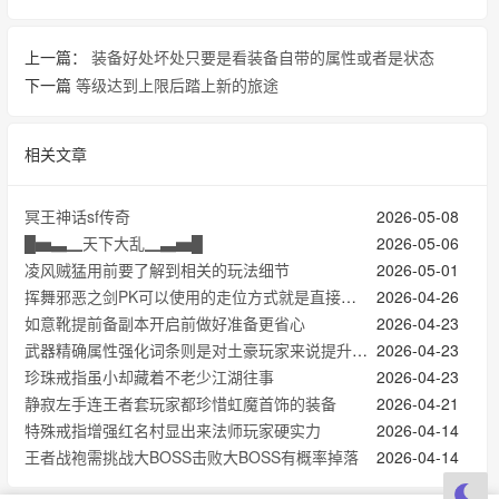
上一篇：
装备好处坏处只要是看装备自带的属性或者是状态
下一篇
等级达到上限后踏上新的旅途
相关文章
冥王神话sf传奇
2026-05-08
█▅▃▁天下大乱▁▃▅█
2026-05-06
凌风贼猛用前要了解到相关的玩法细节
2026-05-01
挥舞邪恶之剑PK可以使用的走位方式就是直接右下左上躲技能
2026-04-26
如意靴提前备副本开启前做好准备更省心
2026-04-23
武器精确属性强化词条则是对土豪玩家来说提升一眼看穿
2026-04-23
珍珠戒指虽小却藏着不老少江湖往事
2026-04-23
静寂左手连王者套玩家都珍惜虹魔首饰的装备
2026-04-21
特殊戒指‌增强红名村显出来法师玩家硬实力
2026-04-14
王者战袍需挑战大BOSS击败大BOSS有概率掉落
2026-04-14