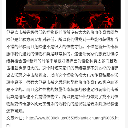
但是去击杀等级很低的怪物我们虽然没有太大的热血传奇管网危
险但是经验方面又相对较低，所以我们得找到一些能够获得相当
不错的经验而且危险也不是很大的怪物才行。不过在
新开传奇私
服
中我们遇到的怪物种类是非常多的，这也让玩家们想要打怪练
级英雄合击sf新开的时候不是很好选择因为怪物种类太多而且攻
击相差也是很大的。这个时候玩家们的等级要是不怎么搞的话建
议去沃玛之中击杀粪虫，以内这个怪物仿盛大1.76传奇私服在沃
玛中算不上很强大但是击杀之后经验奖励热血传奇1 95客户端还
是不少的。而且这种怪物的数量传奇私服战歌也足够玩家们击杀
就算是组队也不会觉得怪物少，所以要是把任务做完了找不到怪
物超变传奇怎么刷元宝击杀的话我们的建议就是去杀粪虫经验也
还算可观。
文章地址：
http://www.3000ok.us/65535biantaichuanqi/6005.ht
ml