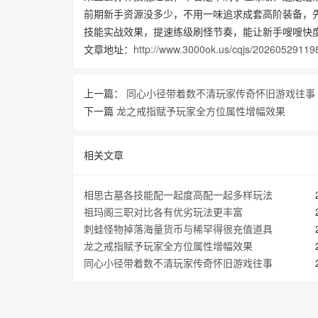
前期新手资源没多少，不用一味追求成套高阶装备，
技能实战效果，提速练级刷怪节奏，能让新手嗖嗖快
文章地址：
http://www.3000ok.us/cqjs/20260529119
上一篇：
同心小径带着数不清玩家传奇怀旧游戏往事
下一篇
龙之戒指赋予玩家全方位属性增幅效果
相关文章
相思古墓各技能配一起度高配一起多样玩法
祖玛阁三职对比各有优劣玩法更丰富
刺蛙怪物掉落海量货币与稀罕得很充值道具
龙之戒指赋予玩家全方位属性增幅效果
同心小径带着数不清玩家传奇怀旧游戏往事