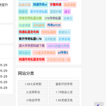
快提升
网通传奇sf
安徽网通
执迷古镇
铂金项链
紫蟾怪
新开传奇私服
雷霆护腕
战士
传奇世界私服长期
176传奇私服
天神刀
传奇sf123
白金项链
沃玛森林
网通私服发布网
传奇私服群
邪恶巨人
新开传奇私服1.76
法师乾隆
天师长袍
盛大传奇登陆器下载
100%仿盛大传奇
sf传奇3
驽马战士
176复古传奇网站
网通传奇私服发布网
沙巴克沙巴克一层
05-29
05-29
网站分类
05-29
05-29
1.99七彩刺影
最新开的传奇
05-29
火龙单职业
1.79极品火龙
小极品传奇
1.85虎威玉兔