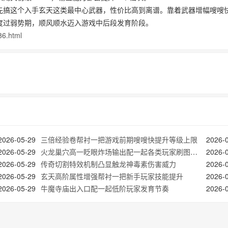
先搞这个入手玄天这类最中心武器，性价比高到离谱。靠着武器增幅嗖嗖
度过弱势期，顺风顺水迈入游戏中后段发育阶段。
86.html
2026-05-29
三倍经验卷帮衬一把游戏前期嗖嗖快提升等级上限
2026-
2026-05-29
火龙巢穴高一眨眼炸场输出配一起各类玩家刷图闯关
2026-
2026-05-29
传奇切割特效机制凸显触龙神毒素伤害威力
2026-
2026-05-29
玄天高阶属性‌增强帮衬一把新手玩家技能提升
2026-
2026-05-29
牛魔寺庙出入口配一起低阶玩家发育节奏
2026-