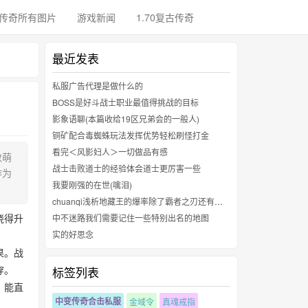
传奇所有图片
游戏新闻
1.70复古传奇
最近发表
私服广告代理是做什么的
BOSS是好斗战士职业最值得挑战的目标
影象语聊(本篇收给19区兄弟会的一般人)
铜矿配合毒蜘蛛玩法发挥优势轻松刷怪打金
看完＜风影妇人＞一切做品有感
数萌
战士击败道士的经验体会道士更厉害一些
作为
我要刚强的在世(噙泪)
chuanqi浅析地藏王的爆率除了霸者之刃还有哪些
晓得升
中不迷路我们需要记住一些特别出名的地图
实的好思念
果。战
穿。
标签列表
，能直
中变传奇合击私服
金域令
真魂戒指