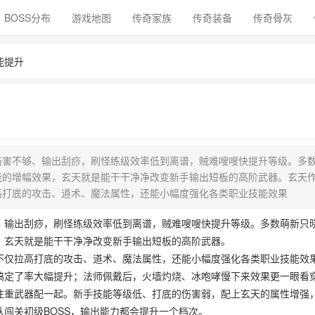
BOSS分布
游戏地图
传奇家族
传奇装备
传奇骨灰
能提升
伤害不够、输出刮痧，刷怪练级效率低到离谱，贼难嗖嗖快提升等级。多
能的增幅效果，玄天就是能干干净净改变新手输出短板的高阶武器。玄天
高打底的攻击、道术、魔法属性，还能小幅度强化各类职业技能效果
、输出刮痧，刷怪练级效率低到离谱，贼难嗖嗖快提升等级。多数萌新只
，玄天就是能干干净净改变新手输出短板的高阶武器。
不仅拉高打底的攻击、道术、魔法属性，还能小幅度强化各类职业技能效
搞定了率大幅提升；法师佩戴后，火墙灼烧、冰咆哮慢下来效果更一眼看
注重武器配一起。新手技能等级低、打底的伤害弱，配上玄天的属性‌增强
闯关初级BOSS，输出能力都会提升一个档次。