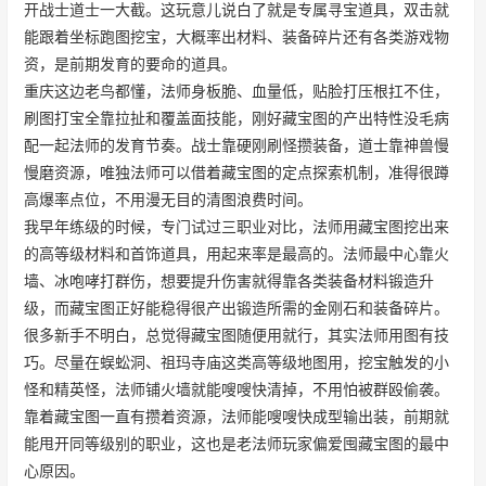
开战士道士一大截。这玩意儿说白了就是专属寻宝道具，双击就
能跟着坐标跑图挖宝，大概率出材料、装备碎片还有各类游戏物
资，是前期发育的要命的道具。
重庆这边老鸟都懂，法师身板脆、血量低，贴脸打压根扛不住，
刷图打宝全靠拉扯和覆盖面技能，刚好藏宝图的产出特性没毛病
配一起法师的发育节奏。战士靠硬刚刷怪攒装备，道士靠神兽慢
慢磨资源，唯独法师可以借着藏宝图的定点探索机制，准得很蹲
高爆率点位，不用漫无目的清图浪费时间。
我早年练级的时候，专门试过三职业对比，法师用藏宝图挖出来
的高等级材料和首饰道具，用起来率是最高的。法师最中心靠火
墙、冰咆哮打群伤，想要提升伤害就得靠各类装备材料锻造升
级，而藏宝图正好能稳得很产出锻造所需的金刚石和装备碎片。
很多新手不明白，总觉得藏宝图随便用就行，其实法师用图有技
巧。尽量在蜈蚣洞、祖玛寺庙这类高等级地图用，挖宝触发的小
怪和精英怪，法师铺火墙就能嗖嗖快清掉，不用怕被群殴偷袭。
靠着藏宝图一直有攒着资源，法师能嗖嗖快成型输出装，前期就
能甩开同等级别的职业，这也是老法师玩家偏爱囤藏宝图的最中
心原因。