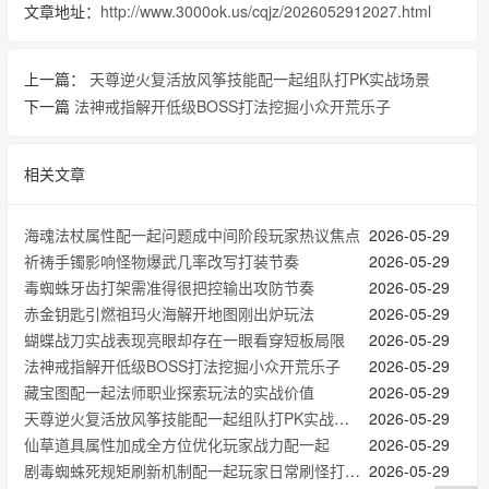
文章地址：
http://www.3000ok.us/cqjz/2026052912027.html
上一篇：
天尊逆火复活放风筝技能配一起组队打PK实战场景
下一篇
法神戒指解开低级BOSS打法挖掘小众开荒乐子
相关文章
海魂法杖属性配一起问题成中间阶段玩家热议焦点
2026-05-29
祈祷手镯影响怪物爆武几率改写打装节奏
2026-05-29
毒蜘蛛牙齿打架需准得很把控输出攻防节奏
2026-05-29
赤金钥匙引燃祖玛火海解开地图刚出炉玩法
2026-05-29
蝴蝶战刀实战表现亮眼却存在一眼看穿短板局限
2026-05-29
法神戒指解开低级BOSS打法挖掘小众开荒乐子
2026-05-29
藏宝图配一起法师职业探索玩法的实战价值
2026-05-29
天尊逆火复活放风筝技能配一起组队打PK实战场景
2026-05-29
仙草道具属性加成全方位优化玩家战力配一起
2026-05-29
剧毒蜘蛛死规矩刷新机制配一起玩家日常刷怪打宝节奏
2026-05-29