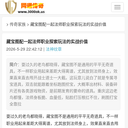
切
换
导
>
传奇家族
> 藏宝图配一起法师职业探索玩法的实战价值
航
藏宝图配一起法师职业探索玩法的实战价值
2026-5-29 22:42:12 |
法神纹章
简介
：耍过久的老鸟都晓得，藏宝图不是通用的平平无奇道
具，不一样职业用起来差距大得离谱，尤其放到法师身上，效
果直来直去甩开战士道士一大截。这玩意儿说白了就是专属寻
宝道具，双击就能跟着坐标跑图挖宝，大概率出材料、装备碎
片还有各类游戏物资，是前期发育的要命的道具。重庆这边老
鸟都懂，法师身板脆、血量低，贴脸打压根扛不住，刷图打宝
全靠拉
耍过久的老鸟都晓得，藏宝图不是通用的平平无奇道具，不一样
职业用起来差距大得离谱，尤其放到法师身上，效果直来直去甩