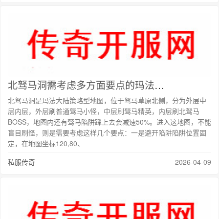
北驽马洞需考虑多方面要点的玛法地图故事
北驽马洞是玛法大陆策略型地图，位于驽马草原北侧，分为外层中
层内层，外层刷普通驽马小怪，中层刷驽马精英，内层刷北驽马
BOSS，地图内还有驽马陷阱踩上去会减速50%。进入这地图，不能
盲目刷怪，则是需要考虑这样几个要点：一是避开陷阱陷阱位置固
定，在地图坐标120,80、
私服传奇
2026-04-09