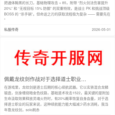
把通体黝黑的长刀，基础物理攻击 + 85，附带 “烈火剑法伤害提升
20%” 和 “无视目标 15% 防御” 的双重特效，是战士 PK 和挑战顶级
BOSS 的 “杀手锏”。但命运之刃的获取流程极为复杂 —— 需要先在
“
私服传奇
2026-05-01
佩戴龙纹剑作战对于选择道士职业的玩家来说续航更持久
在游戏里，龙纹剑是道士后期的核心续航武器。它以玄铁混合龙鳞
锻造，剑身缠绕暗金色纹路，基础道术攻击1522，最关键的是附加
生命汲取效果释放灵魂火符时，有20%概率恢复自身血量，对于选
择道士职业的玩家来说，这种续航能力能大幅减少药水消耗，我当
年靠龙纹剑，solo刷赤