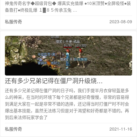
神鬼传奇名字◆超级背包◆ 爆真实充值爆 ●10米顶赞●全屏吸怪●装
备靠打●终极乱爆 １█８５传承玉兔 …
私服传奇
2023-08-09
还有多少兄弟记得在僵尸洞升级烧怪的那些有趣儿
还有多少兄弟记得在僵尸洞的日子吗，我们手提半月衣穿轻盔是多
么的神采，在当时的环境下每个兄弟都是好奇慢慢，非常的容易得
到满足大家在一起是非常不错的选择，还记得当时打僵尸时不时会
爆出基本技能，虽然无法练习但是对于渴望和好奇都是不错的。再
到后来法师玩家学会了
私服传奇
2021-11-16