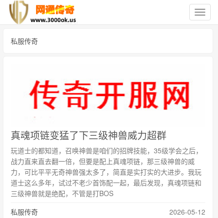
切
换
导
私服传奇
航
真魂项链‌变猛了下三级神兽威力超群
玩道士的都知道，召唤神兽是咱们的招牌技能，35级学会之后，
战力直来直去翻一倍，但要是配上真魂项链，那三级神兽的威
力，可比平平无奇神兽强太多了，简直是实打实的大进步。我玩
道士这么多年，试过不老少首饰配一起，最后发现，真魂项链和
三级神兽就是绝配，不管是打BOS
私服传奇
2026-05-12