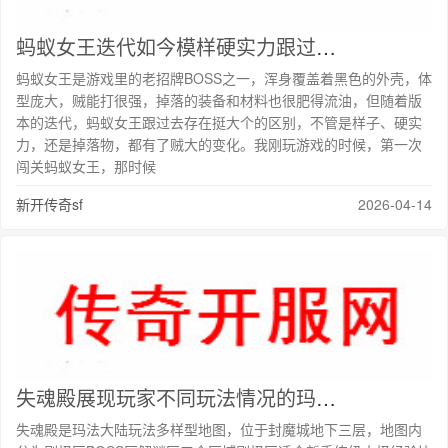
蚂蚁女王迭代如今模样硬实力跟过去大不一样
蚂蚁女王是游戏里的老招牌BOSS之一，浑身覆盖着黑色的外壳，体
型庞大，贼能打很强，掉落的装备和材料也很肥得流油，但随着版
本的迭代，蚂蚁女王跟过去存在挺大个的区别，不管是样子、硬实
力，还是掉落物，都有了贼大的变化。我刚玩游戏的时候，第一次
闯关蚂蚁女王，那时候
新开传奇sf
2026-04-14
失魂殿展现玩家不同玩法情况的玛法地图故事
失魂殿是玛法大陆玩法多样型地图，位于封魔城地下三层，地图内