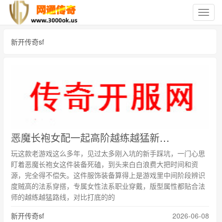
切
换
导
新开传奇sf
航
恶魔长袍女配一起高阶越练越猛新手不用过早追求穿戴
玩这款老游戏这么多年，见过太多刚入坑的新手踩坑，一门心思
盯着恶魔长袍女这件装备死磕，到头来白白浪费大把时间和资
源，完全得不偿失。这件服饰装备算得上是游戏里中间阶段辨识
度贼高的法系穿搭，专属女性法系职业穿戴，版型属性都贴合法
师的越练越猛路线，对比打底的的
新开传奇sf
2026-06-08