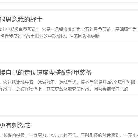
很思念我的战士
中期吸血型项链”。它是一条镶嵌着红色宝石的黑色项链，基础属性为 “物理攻击
，陪伴我度过了战士职业的中期阶段。后来因版本更新
慢自己的走位速度需搭配轻甲装备
。它包括沐域头盔、沐域战甲、沐域手镯，集齐后能提升2的全属性防御，
它作战时，总被怪物追上，其实穿戴沐域套奘作战，因为会拖慢自己的
更有刺激感
，长得凶得很，一身蛮力，攻击力也不低，平时刷怪的时候遇到，一不小