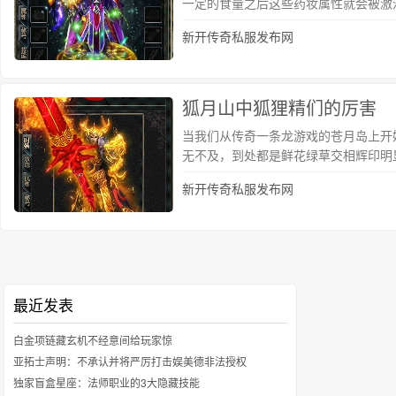
一定的食量之后这些药妆属性就会被激
新开传奇私服发布网
狐月山中狐狸精们的厉害
当我们从传奇一条龙游戏的苍月岛上开
无不及，到处都是鲜花绿草交相辉印明
新开传奇私服发布网
最近发表
白金项链藏玄机不经意间给玩家惊
亚拓士声明：不承认并将严厉打击娱美德非法授权
独家盲盒星座：法师职业的3大隐藏技能