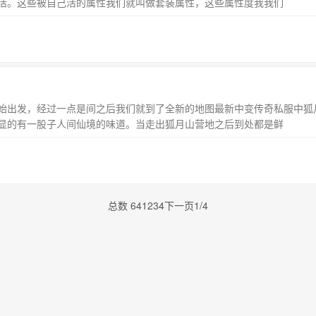
活。这些被自己活的属性我们就叫做套装属性，这些属性度我我们
始出发，经过一点是间之后我们就到了全新的地图最新中变传奇私服中狐
显的有一股子人间仙境的味道。当走出狐月山营地之后到处都是鲜
总数 64
1
2
3
4
下一页
1/4