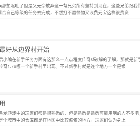
时候都想呕吐了但是又无奈放弃这一帮兄弟所有坚持到现在，这些兄弟跟我
择适合自己等级的任务去完成，不然打不赢怪物又浪费元宝这样很费资
最好从边界村开始
后小编在新手任务方面有这那么一点点程度传奇sf破解的了解，那就是新
奇1.76哪一个新手村里出现。不过新手村就是连个地方一个是银
用
服一条龙游戏中的玩家们都是很熟悉的，但是熟悉是熟悉可能用到的人不多
是个城市中的仓库都是在地图中比较偏僻的地方。玩家们认为身上