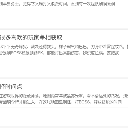
到半兽勇士，觉得它又难打又浪费时间，直到有一次组队刷蜈蚣洞
很多喜欢的玩家争相获取
比平平无奇炼狱、裁决还得拔尖，样子霸气凶巴巴，刀身带着雷霆纹路，
是刷BOSS还是顶药PK，都能打出高额伤害，辨识度拉满。这把武
择时间点
在游戏世界的隐蔽角落，地图内常年被黑雾笼罩，看不清远处的路况，到处
带幽明令牌才能进入，在这张地图里刷怪、打BOSS，释放技能的时间