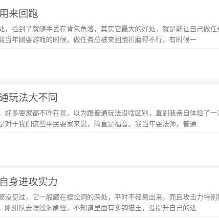
用来回跑
处，捡到了就随手丢在背包角落，其实它最大的好处，就是能让自己做任
我当年刚耍游戏的时候，做任务总被来回跑折磨得不行，有时候一
通玩法大不同
，好多耍家都不咋在意，以为跟普通玩法没啥区别，直到我亲自体验了一
是对于我们这些平民耍家来说，简直是福音。我当年耍法师，普通
自身进攻实力
都没见过，它一般藏在蜈蚣洞的深处，平时不轻易出来，而且攻击力特别
，刚组队去蜈蚣洞刷怪，不知道里面有多钩猫王，没提升自己的进