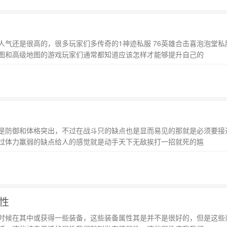
人气还是很高的，很多玩家们多传奇的1神迹私服 76英雄合击喜泡泡堂
图和高级地图的游戏玩家们通常都知道应该怎样才能够提升自己的
是防御和体格突出，不过在战斗只的缺点也是显而易见的那就是必须要接
过体力羸弱的缺点给人的感觉就是动手天下无敌挨打一招就死的尴
性
时候在其中或获得一些装备，这些装备属性其是并不是很好的，但是这些