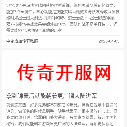
记忆项链是玛法大陆团队协作型首饰，银色项链刻着记忆符文，
能加7点全属性，核心功能是技能共鸣当佩戴者与队友释放互补技
能时如战士烈火剑法+法师冰咆哮、道士治愈术+战士野蛮冲撞，
双方技能伤害或效果会额外加10%。团队作战不是单打独斗，还
需要能够合理地配合其他的玩家
中变热血传奇私服
2026-04-09
拿到锦囊后就能朝着更广阔大陆进军
锦囊这东西，好多兄弟都不知道它的用处，觉得它就是个普通的
道具，做任务的时候拿到手，随手就丢了，根本没放在心上。但
我要跟你们说，锦囊的用处大得很，只要拿到锦囊，解开里面的
秘密，我们就能朝着游戏里更广阔的大陆进军，解锁更多新地