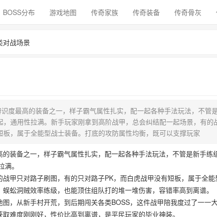
BOSS分布
游戏地图
传奇家族
传奇装备
传奇骨灰
类对战场景
辨识度最高的装备之一，样子霸气属性扎实，配一起各种手法玩法，不管
起，通用性拉满。新手玩家刚拿到高阶战甲，总会纠结配一起场景，有的
短板，属于全能型战士装备。打底的攻防属性均衡，既可以支撑玩家
高的装备之一，样子霸气属性扎实，配一起各种手法玩法，不管是新手练
拉满。
的战甲只对路子刷图，有的只对路子PK，而白虎战甲没有短板，属于全能
、蜈蚣洞贼效率练级，也能顶住组队打的堆一堆伤害，容错率高到离谱。
图，从新手村开荒，到后期闯关各类BOSS，这件战甲陪我度过了一一
获取难度刚刚好，性价比高到离谱，是平民玩家的毕业神装。