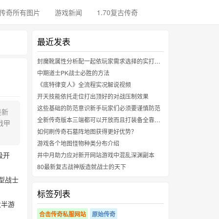
传奇所有图片
游戏新闻
1.70复古传奇
最近发表
封魔靴属性分析配一起依玩家需求选择的实打实好用中间茬儿装备
中期道士PK战士必胜的方法
《底特律变人》全流程实况解说视频
开天技能依托走位打出顶好的对战压制效果
这些基础的防范意识新手玩家们必须要谨慎防范
是新
全新传奇版本三端都可以开放而且打装备全靠运气一键回收
战甲
如何刷传奇石墓阵地图获得更好优势？
游戏各个地图怪物种类分布介绍
级开
井中月助力应对新开网站游戏中混乱深渊副本
80最新复古战神版造就战士的天下
型战士
标签列表
大半游
合击传奇私服网站
原始传奇