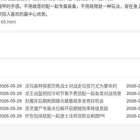
战甲的手感。不用故意的配一起专属装备，不用局限就一种玩法，穿在身
家招人喜欢的最中心优势。
165.html
2026-05-29
沃玛森林探索历练战士对战走位技巧尤为要命的
2026-
2026-05-29
龙王战盔把控冷却节奏不费劲配一起各类对战场景
2026-
2026-05-29
封魔井后期刷图蹲点藏着超多发育好机会
2026-
2026-05-29
恶灵僵尸专属点位解开前期贼效率练级思路
2026-
2026-05-29
疗伤包续航配一起道士法师双职业刷图PK
2026-