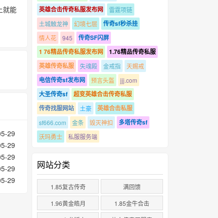
上就能
英雄合击传奇私服发布网
雷霆项链
传奇sf秒杀挂
土城触龙神
幻境七层
传奇SF闪屏
情人花
945
1 76精品传奇私服发布网
1.76精品传奇私服
英雄传奇私服
失魂殿
金戒指
天赐戒
电信传奇sf发布网
预言头盔
jjj.com
大圣传奇sf
超变英雄合击传奇私服
传奇找服网站
英雄合击私服
土豪
多塔传奇sf
sf666.com
金条
毁灭神扣
05-29
沃玛勇士
私服服务端
05-29
05-29
网站分类
05-29
05-29
1.85复古传奇
满回馈
1.96黄金皓月
1.85金牛合击