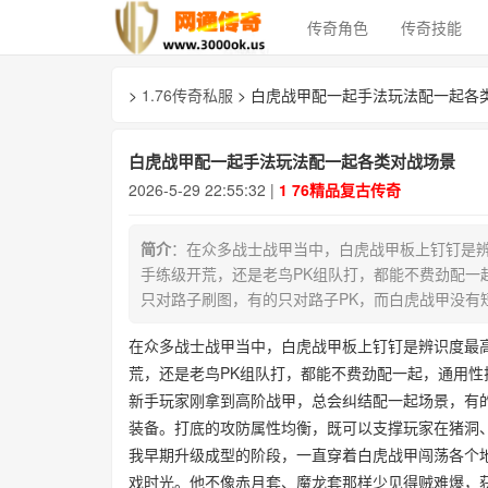
传奇角色
传奇技能
>
1.76传奇私服
> 白虎战甲配一起手法玩法配一起各
白虎战甲配一起手法玩法配一起各类对战场景
2026-5-29 22:55:32 |
1 76精品复古传奇
简介
：在众多战士战甲当中，白虎战甲板上钉钉是
手练级开荒，还是老鸟PK组队打，都能不费劲配一
只对路子刷图，有的只对路子PK，而白虎战甲没有
在众多战士战甲当中，白虎战甲板上钉钉是辨识度最
荒，还是老鸟PK组队打，都能不费劲配一起，通用性
新手玩家刚拿到高阶战甲，总会纠结配一起场景，有
装备。打底的攻防属性均衡，既可以支撑玩家在猪洞
我早期升级成型的阶段，一直穿着白虎战甲闯荡各个地
戏时光。他不像赤月套、魔龙套那样少见得贼难爆，