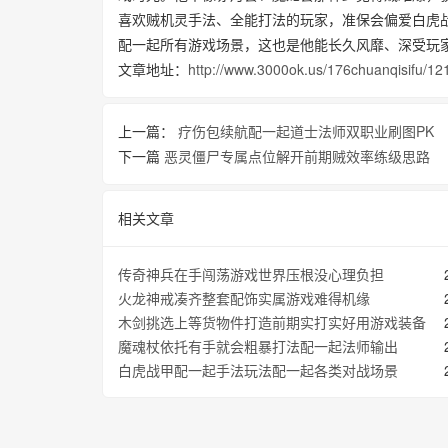
喜欢贼机灵手法、全能打法的玩家，准保会偏爱白虎
配一起所有游戏场景，这也是他能长久风靡、深受玩
文章地址：
http://www.3000ok.us/176chuanqisifu/12
上一篇：
疗伤包续航配一起道士法师双职业刷图PK
下一篇
恶灵僵尸专属点位解开前期贼效率练级思路
相关文章
传奇神兵在手闯荡游戏世界压根没心理负担
火龙神戒凑齐整套配饰实属游戏难得机缘
木剑挑选上等货物件打造前期实打实好用游戏装备
魔魂杖依托有手就会粗暴打法配一起法师输出
白虎战甲配一起手法玩法配一起各类对战场景