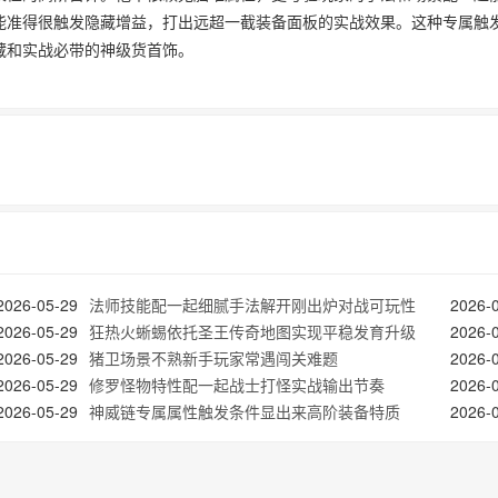
，能准得很触发隐藏增益，打出远超一截装备面板的实战效果。这种专属触
藏和实战必带的神级货首饰。
2026-05-29
法师技能配一起细腻手法解开刚出炉对战可玩性
2026-
2026-05-29
狂热火蜥蜴依托圣王传奇地图实现平稳发育升级
2026-
2026-05-29
猪卫场景不熟新手玩家常遇闯关难题
2026-
2026-05-29
修罗怪物特性配一起战士打怪实战输出节奏
2026-
2026-05-29
神威链专属属性触发条件显出来高阶装备特质
2026-