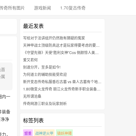
传奇所有图片
游戏新闻
1.70复古传奇
最近发表
写给对于法讲组开仍然抱有猜疑的冤家
天神甲战士顶级防具这才是玩家得要考虑的要命的得很方面
《守望先锋》天使“胜利女神”Cos 侧颜惊人美翻天
爱又若何
别道分开，至多是如今!
色首
为何道士的辅助技能受欢迎
备属
新开变态传奇私服香石古墓 vs 兽人古墓有个地图被高估了
1.80微变火龙传奇 丽江火龙传奇新手职业装备攻略
圈内一
无所谓沧桑
传奇网游三职业及玩家剖析
件装备
干净净
标签列表
盟重
战神逆火甲
镇妖神镯
能力，