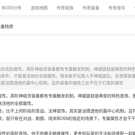
BOSS分布
游戏地图
传奇家族
传奇装备
传奇骨灰
装备特质
底的攻防属性，高阶神级货装备都有专属触发机制，神威链就是典型的特
的条件，才能激活他的全部属性。很多新手玩家入手神威链后，总觉得装
实是没摸透他的最中心机制。这件装备的强势之处不在于打底的属性
属性，高阶神级货装备都有专属触发机制，神威链就是典型的特色首饰，
激活他的全部属性。
奇，比不上同阶段的圣战、法神首饰，其实是没摸透他的最中心机制。这
，就只有在对战、刷图、闯关BOSS的指定的场景下，专属属性才会干
表性的高阶首饰。他不依赖无脑堆属性，更考验玩家的手法和场景配一起