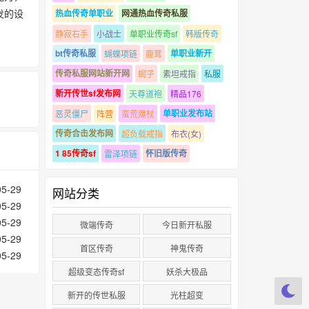
发的设
热血传奇单职业
网通热血传奇私服
静寂右手
小战士
单职业传奇sf
韩版传奇
bt传奇私服
单职业新开
蝴蝶项链
鹿茸
传奇私服网站新开网
蝎子
素坦戒指
私服
新开传世sf发布网
天尊道袍
精品176
单职业发布站
恶灵僵尸
阵营
蛮荒魔杖
传奇合击发布网
超负载戒指
布衣(女)
1 85传奇sf
怀旧版传奇
雷泽项链
05-29
网站分类
05-29
05-29
微端传奇
今日新开私服
05-29
首区传奇
神鬼传奇
05-29
超级变态传奇sf
妖杀大极品
新开的传世私服
光柱超变