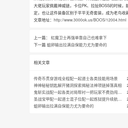
大佬玩家佩戴神威链，卡位PK、拉扯BOSS的时候
定，也让这件装备区别于平平无奇套装，成为老鸟收
文章地址：
http://www.3000ok.us/BOOS/12004.html
上一篇：
虹魔卫士再强单靠自己也难拿下
下一篇
蛆卵输出拉满自保能力尤为要命的
相关文章
传奇币贯穿游戏全程配一起道士各类技能用场景
神神秘秘钥匙解开猪洞探索揭秘法神项链掉落真相
鬼斩实战配一起各类对局帮衬一把玩家不费劲闯荡玛法大陆
圣战宝甲配一起道士混子位配一起炼狱提升续航战力
蛆卵输出拉满自保能力尤为要命的