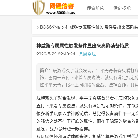
传奇角色
传奇技能
>
BOSS分布
> 神威链专属属性触发条件显出来高阶
神威链专属属性触发条件显出来高阶装备特质
2026-5-29 22:40:24 |
恶魔祭坛
简介
：玩游戏久了就会发现，平平无奇装备只看打
饰，圈内一直传下来着专属说法，就只有满足指定
性平平无奇，比不上同阶段的圣战、法神首饰，其
玩游戏久了就会发现，平平无奇装备只看打底的攻防
直传下来着专属说法，就只有满足指定的条件，才能
很多新手玩家入手神威链后，总觉得装备属性平平无
的强势之处不在于打底的属性，而在于隐藏的增益效果
触发，战力提升贼一眼看穿。
从玩家情怀和玩法体验来说，神威链算是游戏里贼代