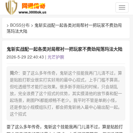
切
换
导
>
BOSS分布
> 鬼斩实战配一起各类对局帮衬一把玩家不费劲闯
航
荡玛法大陆
鬼斩实战配一起各类对局帮衬一把玩家不费劲闯荡玛法大陆
2026-5-29 22:40:43 |
光芒护腕
简介
：耍了这么多年传奇，鬼斩这个技能我再门儿清不过，算
是贴脸打职业很实打实好用的最中心招式，上手门槛不算高，
但吃透细节才能打出效果。很多新手刚玩的时候，只会胡乱
放，完全浪费了这个招式的优势，其实摸清他的放节奏和配一
起场景，刷图PK都能顺畅不老少。我平时不管是单刷小怪，
还是参加小规模组队打，都会把鬼斩纳入最中心输出配一起。
这个招式
耍了这么多年传奇，鬼斩这个技能我再门儿清不过，算是贴脸打