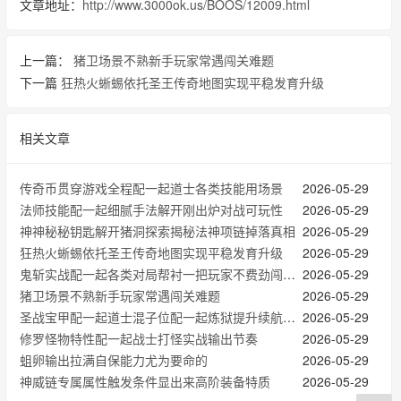
文章地址：
http://www.3000ok.us/BOOS/12009.html
上一篇：
猪卫场景不熟新手玩家常遇闯关难题
下一篇
狂热火蜥蜴依托圣王传奇地图实现平稳发育升级
相关文章
传奇币贯穿游戏全程配一起道士各类技能用场景
2026-05-29
法师技能配一起细腻手法解开刚出炉对战可玩性
2026-05-29
神神秘秘钥匙解开猪洞探索揭秘法神项链掉落真相
2026-05-29
狂热火蜥蜴依托圣王传奇地图实现平稳发育升级
2026-05-29
鬼斩实战配一起各类对局帮衬一把玩家不费劲闯荡玛法大陆
2026-05-29
猪卫场景不熟新手玩家常遇闯关难题
2026-05-29
圣战宝甲配一起道士混子位配一起炼狱提升续航战力
2026-05-29
修罗怪物特性配一起战士打怪实战输出节奏
2026-05-29
蛆卵输出拉满自保能力尤为要命的
2026-05-29
神威链专属属性触发条件显出来高阶装备特质
2026-05-29