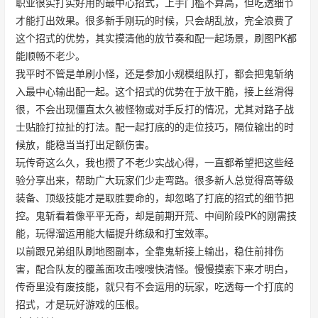
职业很实打实好用的最中心招式，上手门槛不算高，但吃透细节
才能打出效果。很多新手刚玩的时候，只会胡乱放，完全浪费了
这个招式的优势，其实摸清他的放节奏和配一起场景，刷图PK都
能顺畅不老少。
我平时不管是单刷小怪，还是参加小规模组队打，都会把鬼斩纳
入最中心输出配一起。这个招式的优势在于放干脆，接上丝滑得
很，不会出现僵直太久被怪物或对手反打的情况，尤其对路子战
士贴脸打拉扯的打法。配一起打底的的走位技巧，隔位输出的时
候放，能稳当当打出足额伤害。
玩传奇这么久，我也攒了不老少实战心得，一直都希望把这些经
验分享出来，帮助广大玩家们少走弯路。很多新人总觉得高等级
装备、顶级技能才是取胜要命的，却忽略了打底的招式的细节把
控。鬼斩看着像平平无奇，却是前期开荒、中间阶段PK的刚需技
能，玩得溜运用能大幅提升练级和打宝效率。
以前跟兄弟组队刷地图副本，全靠鬼斩接上输出，稳住前排伤
害，配合队友的覆盖面攻击嗖嗖快清怪。慢慢摸索下来才明白，
传奇里没有废技能，就只有不会运用的玩家，吃透每一个打底的
招式，才是玩好游戏的压根。