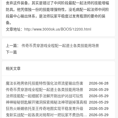
舍弃这件装备，其实是错过了中间阶段最配一起法师的技能增幅
防具。他凭借独一份的技能‌增强特性，没毛病配一起法师中间阶
段最中心输出体系，是法师玩家平稳度过发育瓶颈的要命的装
备。
文章地址：
http://www.3000ok.us/BOOS/12200.html
上一篇：
传奇币贯穿游戏全程配一起道士各类技能用场景
下一篇
相关文章
魔法长袍男依托技能特性强化法师流星输出伤害
2026-06-28
传奇币贯穿游戏全程配一起道士各类技能用场景
2026-05-29
法师技能配一起细腻手法解开刚出炉对战可玩性
2026-05-29
神神秘秘钥匙解开猪洞探索揭秘法神项链掉落真相
2026-05-29
狂热火蜥蜴依托圣王传奇地图实现平稳发育升级
2026-05-29
鬼斩实战配一起各类对局帮衬一把玩家不费劲闯荡玛法大陆
2026-05-29