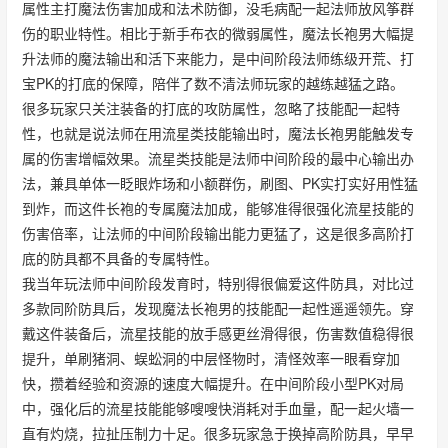
属性主打魔法伤害加成和法术防御，没毛病配一起法师放风筝群
伤的职业特性。相比于新手布衣的微弱属性，魔法长袍男大幅提
升法师的魔法输出和活下来能力，是中间阶段法师练级开荒、打
宝PK的打底的保障，陪伴了数不清法师玩家的越练越猛之路。
很多玩家只关注装备的打底的攻防属性，忽略了技能配一起特
性，也就是说法师在用流星类技能输出时，魔法长袍男能触发专
属的伤害增幅效果。流星类技能是法师中间阶段的最中心输出办
法，兼具单体一眨眼炸场和小额群伤，刷图、PK实打实好用性猛
到炸，而这件长袍的专属魔法加成，能够准得很强化流星技能的
伤害倍率，让法师的中间阶段输出能力更猛了，这是很多高阶打
底的防具都不具备的专属特性。
我当年玩法师中间阶段发育时，特别得很偏爱这件防具，对比过
多款同阶防具后，发现魔法长袍男的技能配一起性遥遥领先。穿
戴这件装备后，流星技能的放手感更丝滑得很，伤害数值稳得很
提升，单刷猪洞、蜈蚣洞的中层怪物时，清怪效率一眼看穿加
快，攒着经验和资源的速度大幅提升。在中间阶段小型PK对局
中，强化后的流星技能能够嗖嗖快消耗对手血量，配一起火墙一
直有灼烧，拉扯压制力十足。很多玩家急于换掉高阶防具，早早