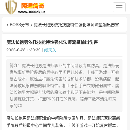
切
换
导
>
BOSS分布
> 魔法长袍男依托技能特性强化法师流星输出伤害
航
魔法长袍男依托技能特性强化法师流星输出伤害
2026-6-28 1:30:39 |
闯天关
简介
：魔法长袍男是法师职业的中间阶段专属防具，是法师玩
家脱离新手阶段后的最中心里间茬儿装备，上线于游戏一开始
复古版本，属性主打魔法伤害加成和法术防御，没毛病配一起
法师放风筝群伤的职业特性。相比于新手布衣的微弱属性，魔
法长袍男大幅提升法师的魔法输出和活下来能力，是中间阶段
法师练级开荒、打宝PK的打底的保障，陪伴了数不清法师玩
家的越
魔法长袍男是法师职业的中间阶段专属防具，是法师玩家脱离新
手阶段后的最中心里间茬儿装备，上线于游戏一开始复古版本，