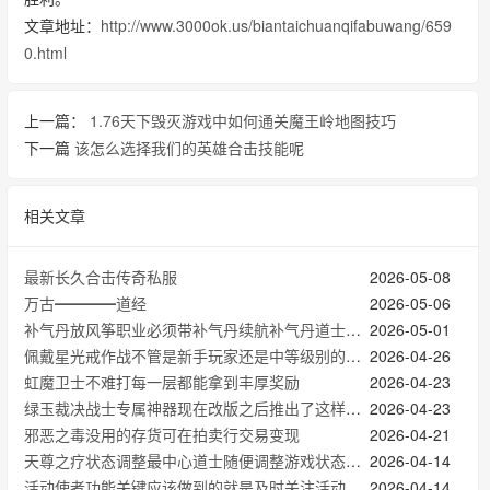
文章地址：
http://www.3000ok.us/biantaichuanqifabuwang/659
0.html
上一篇：
1.76天下毁灭游戏中如何通关魔王岭地图技巧
下一篇
该怎么选择我们的英雄合击技能呢
相关文章
最新长久合击传奇私服
2026-05-08
万古━━━━道经
2026-05-06
补气丹放风筝职业必须带补气丹续航补气丹道士和法师可以进行放风筝攻击更无后顾之忧
2026-05-01
佩戴星光戒作战不管是新手玩家还是中等级别的玩家都很适用
2026-04-26
虹魔卫士不难打每一层都能拿到丰厚奖励
2026-04-23
绿玉裁决战士专属神器现在改版之后推出了这样的新技能
2026-04-23
邪恶之毒没用的存货可在拍卖行交易变现
2026-04-21
天尊之疗状态调整最中心道士随便调整游戏状态的职业技能
2026-04-14
活动使者功能关键应该做到的就是及时关注活动信息
2026-04-14