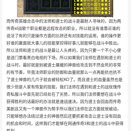
而传奇英雄合击中的法师和道士的战斗是最耐人寻味的，因为两
传奇sf战歌个职业都是远程攻击的职业，所以就没有谁靠近谁的
说法了有的只是操作方面的比拼还有对技能的运用，谁的操作更
好谁的赢面就大事儿的技能掌控得好事儿就能够在战斗中胜出。
所以法师和道士的战斗是最让人头疼的，因为只要一个不小心便
是送门票看黑白电视的下场，所以如果我们法师在遇到和道士的
战斗时，最好就是别被道士展缓的神兽给攻击到不然会死的非常
的有节奏，毕竟法师职业的防御和血量就那么一点再能抗也抗不
了道士神兽的几爪子就会被轻松KO了。而且道士的血量虽然也是
很少但是人家有恢复的技能，我们法师在遇到和道士的战玫瑰传
奇私服斗中首先就已经处在了劣势，所以我们法师要想在战斗中
获得胜利的话最好的办法就是速战速决。因为道士会回血而传奇
美剧且又有一个神兽作为帮手所以我们法师在这方面就很被动，
只能够想办法绕过道士的神兽然后还要抓紧攻击让道士没有回血
的机会和时间，这样我们才能够在网通传奇3和道士的战斗中获得
胜利。