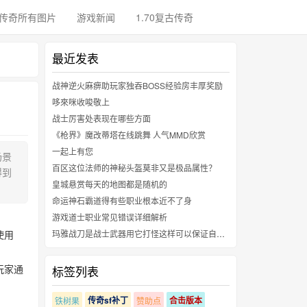
传奇所有图片
游戏新闻
1.70复古传奇
最近发表
战神逆火麻痹助玩家独吞BOSS经验房丰厚奖励
哆來咪收唆敬上
战士厉害处表现在哪些方面
《枪界》魔改蒂塔在线跳舞 人气MMD欣赏
一起上有您
场景
百区这位法师的神秘头盔莫非又是极品属性？
得到
皇城悬赏每天的地图都是随机的
命运神石霸道得有些职业根本近不了身
游戏道士职业常见错误详细解析
使用
玛雅战刀是战士武器用它打怪这样可以保证自己在玩的时候有明显不同的效果
玩家通
标签列表
传奇sf补丁
合击版本
铁树果
赞助点