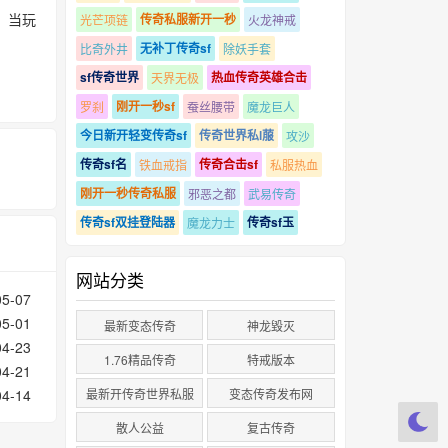
。当玩
传奇私服新开一秒
光芒项链
火龙神戒
无补丁传奇sf
比奇外井
除妖手套
sf传奇世界
热血传奇英雄合击
天界无极
刚开一秒sf
罗刹
蚕丝腰带
魔龙巨人
今日新开轻变传奇sf
传奇世界私l菔
攻沙
传奇sf名
传奇合击sf
铁血戒指
私服热血
刚开一秒传奇私服
邪恶之都
武易传奇
传奇sf双挂登陆器
传奇sf玉
魔龙力士
网站分类
05-07
05-01
最新变态传奇
神龙毀灭
04-23
1.76精品传奇
特戒版本
04-21
04-14
最新开传奇世界私服
变态传奇发布网
散人公益
复古传奇