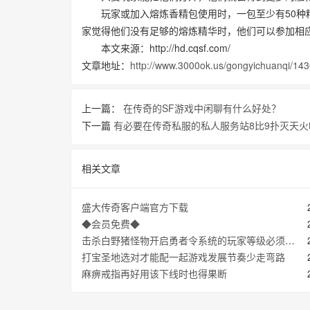
玩家或加入熔炼香精包使用时，一包至少有50
家觉得他们没有足够的熔炼精华时，他们可以参加相
本文来源：http://hd.cqsf.com/
文章地址：
http://www.3000ok.us/gongyichuanqi/143
上一篇：
在传奇的SF游戏中闲聊有什么好处？
下一篇
有必要在传奇私服的私人服务站8比9扑灭天火
相关文章
盛大传奇客户端官方下载
◆会员免费◆
击杀白野猪怪物开启勇者令系统的玩家等级必须要达到级
打宝圣地选对才能配一起游戏发展节奏少走弯路
麻痹戒指再好用该下线时也得果断