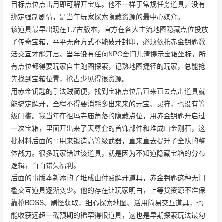
目标点位点击用即可解开宝库。他不一样于常规任务道具，没有
绑定强制剧情，是当年玩家探索隐藏资源的最中心媒介。
该道具最早出现在1.7古版本，官方在各大主流地图隐藏点位投放
了传奇宝箱，平平无奇方式不能破开封印，必须依托赤金钥匙激
活交互才能开启。当年没有任何NPC会门儿清提示宝箱坐标，所
有点位都得要玩家自主跑图探索，记熟地图捷径的玩家，总能抢
先找到宝箱位置，抢占少见得很资源。
用赤金钥匙的手法贼简便，找到宝箱点位后直来直去点击道具就
能搞定解开，全程不得要消耗多出来来的元宝、灵符，也没有等
级门槛。我当年在祖玛寺庙角落的隐藏点位，用赤金钥匙开启过
一次宝箱，里面开出来了天尊套的首饰部件和堆成山金刚石，这
批材料后面的事用来锻造高等级武器，直来直去提升了全队的整
体战力。很多玩家错过该道具，就是因为不知道隐藏宝箱的分布
逻辑，白白错失福利。
后面的事版本新添的了堆成山付费解开道具，赤金钥匙这种无门
槛交互道具逐渐变少。他的存在让玩家明白，上等货资源不准保
靠抢BOSS、刷怪获取，细心探索地图、活用简易交互道具，也
能收获远超一截预期的稀罕得很道具，这也是早期探索玩法最勾