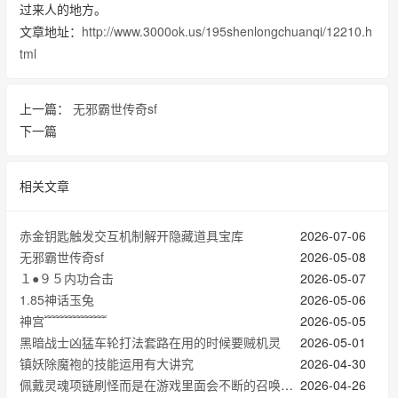
过来人的地方。
文章地址：
http://www.3000ok.us/195shenlongchuanqi/12210.h
tml
上一篇：
无邪霸世传奇sf
下一篇
相关文章
赤金钥匙触发交互机制解开隐藏道具宝库
2026-07-06
无邪霸世传奇sf
2026-05-08
１●９５内功合击
2026-05-07
1.85神话玉兔
2026-05-06
神宫﹌﹌﹌﹌﹌
2026-05-05
黑暗战士凶猛车轮打法套路在用的时候要贼机灵
2026-05-01
镇妖除魔袍的技能运用有大讲究
2026-04-30
佩戴灵魂项链刷怪而是在游戏里面会不断的召唤出来很多量很多的小怪
2026-04-26