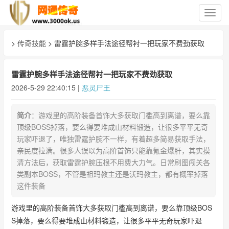
切
换
导
>
传奇技能
> 雷霆护腕多样手法途径帮衬一把玩家不费劲获取
航
雷霆护腕多样手法途径帮衬一把玩家不费劲获取
2026-5-29 22:40:15 |
恶灵尸王
简介
：游戏里的高阶装备首饰大多获取门槛高到离谱，要么靠
顶级BOSS掉落，要么得要堆成山材料锻造，让很多平平无奇
玩家吓退了，唯独雷霆护腕不一样，有着超多简易获取手法，
亲民度拉满。很多人误以为高阶首饰只能靠氪金爆肝，其实摸
清方法后，获取雷霆护腕压根不用费大力气。日常刷图闯关各
类副本BOSS，不管是祖玛教主还是沃玛教主，都有概率掉落
这件装备
游戏里的高阶装备首饰大多获取门槛高到离谱，要么靠顶级BOS
S掉落，要么得要堆成山材料锻造，让很多平平无奇玩家吓退