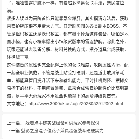
了，唯独雷霆护腕不一样，有着超多简易获取手法，亲民度拉
满。
很多人误以为高阶首饰只能靠氪金爆肝，其实摸清方法后，获取
雷霆护腕压根不用费大力气。日常刷图闯关各类副本BOSS，不
管是祖玛教主还是沃玛教主，都有概率掉落这件装备，哪怕是地
图小怪，也有小概率爆出小神级货版本的雷霆护腕。除此之外，
玩家还能过去装备分解、材料兑换的方式，攒齐道具合成获取，
途径贼丰富。
这件装备的属性也完全配得上他的获取难度，攻防属性均衡，配
一起全职业佩戴，不管是战士贴脸打硬刚，还是道士放风筝耗
血，都能真管用提升活下来和输出能力。平时挂机刷怪、摆摊交
易攒下的材料，不用闲置浪费，拿来合成雷霆护腕性价比高到离
谱，是平平无奇玩家不用氪金也能拿下的高阶神级货首饰。
文章地址：
http://www.3000ok.us/cqjn/2026052912002.html
上一篇：
躲着点手链实战经验可供玩家参考探讨
下一篇
魅影之身混子位路子兼具超强战斗硬硬实力