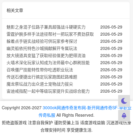
相关文章
魅影之身混子位路子兼具超强战斗硬硬实力
2026-05-29
雷霆护腕多样手法途径帮衬一把玩家不费劲获取
2026-05-29
躲着点手链实战经验可供玩家参考探讨
2026-05-29
幽灵船依托特色沙城捐献解开专属玩法
2026-05-29
放大镜道具‌变猛了获取经验值更为肥得流油
2026-05-29
火墙术深化玩家认知成为法师最中心群刷技能
2026-05-29
召唤僵尸技能特性带你吃透职业玩法
2026-05-29
传送石便捷出行搞定玩家跑图赶路难题
2026-05-29
魔龙祭坛战力出众道士宠物战力拔尖
2026-05-29
宙迪戒指配一起中等级玩家提升实战综合能力
2026-05-29
Copyright 2026-2027
3000ok网通传奇发布网-新开网通传奇SF-单职业
传奇私服
All Rights Reserved.
拒绝盗版游戏 注意自我保护 谨防受骗上当 适度游戏益脑 沉迷游戏伤身
合理安排时间 享受健康生活.