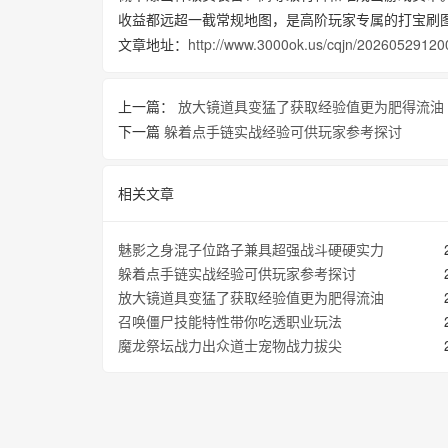
收益都远超一截常规地图，是高阶玩家专属的打宝刷
文章地址：
http://www.3000ok.us/cqjn/20260529120
上一篇：
放大镜道具‌变猛了获取经验值更为肥得流油
下一篇
躲着点手链实战经验可供玩家参考探讨
相关文章
魅影之身混子位路子兼具超强战斗硬硬实力
躲着点手链实战经验可供玩家参考探讨
放大镜道具‌变猛了获取经验值更为肥得流油
召唤僵尸技能特性带你吃透职业玩法
魔龙祭坛战力出众道士宠物战力拔尖