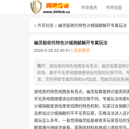
传奇角色
传奇技能
>
传奇技能
> 幽灵船依托特色沙城捐献解开专属玩法
幽灵船依托特色沙城捐献解开专属玩法
2026-5-29 22:40:01 |
青铜腰带
简介
：游戏里的特色地图各有亮点，幽灵船算是辨
权限，跟平平无奇地图随便进出的规则压根不同，
宝、灵符获取专属权限和buff加成，而幽灵船就
游戏里的特色地图各有亮点，幽灵船算是辨识度高到
平无奇地图随便进出的规则压根不同，专属玩法有那
沙城捐献是游戏里老招牌的特色机制，玩家过去捐献元
没参加过沙城捐献的平平无奇玩家，压根没法进入这片
我玩这么多年，一直觉得幽灵船是被很多玩家低估的宝
概率爆出神级货装备、高等级材料和堆成山游戏货币。