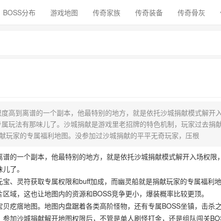
BOSS分布
游戏地图
传奇家族
传奇装备
传奇骨灰
识度高到离谱的一个副本，他最特别的地方，就是依托沙城捐献模式解开
专属玩法有那味儿了。沙城捐献是游戏里老招牌的特色机制，玩家过去捐
是捐献玩家的专属福利地图。没参加过沙城捐献的平平无奇玩家，压根
离谱的一个副本，他最特别的地方，就是依托沙城捐献模式解开入场权限
味儿了。
宝、灵符获取专属权限和buff加成，而幽灵船就是捐献玩家的专属福利
区域，这也让地图内的资源和BOSS竞争更小，爆装概率比较更顶。
贝疙瘩地图。地图内盘踞着各类高阶怪物，还有专属BOSS坐镇，击杀
参加沙城捐献解开地图权限后，不管是单人刷怪打金，还是组队闯关BO