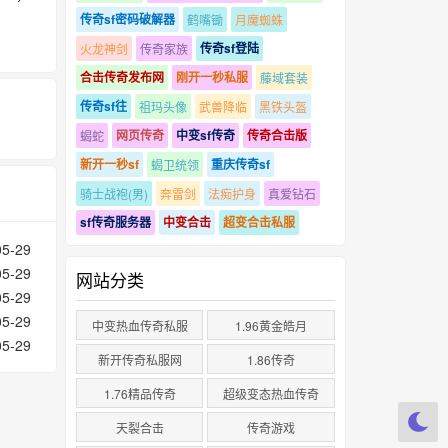
传奇sf密码破解器
鹤嘴锄
月魔蜘蛛
传奇sf登陆
火龙神剑
传奇家族
合击传奇发布网
刚开一秒私服
藤域套装
传奇sf往
祖玛头像
武兽降临
黑铁头盔
网页传奇
中变sf传奇
传奇合击版
蝎蛇
新开一秒sf
重庆传奇sf
蝎卫统领
骑士战袍(男)
奔雷剑
法痴护身
真爱钻石
sf传奇服务器
中变合击
超变合击私服
05-29
05-29
网站分类
05-29
05-29
中变热血传奇私服
1.96黄金皓月
05-29
新开传奇私服网
1.86传奇
1.76精品传奇
超级变态热血传奇
天裂合击
传奇游戏