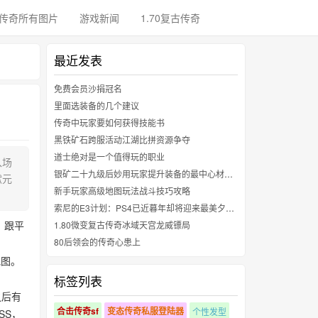
传奇所有图片
游戏新闻
1.70复古传奇
最近发表
免费会员沙捐冠名
里面选装备的几个建议
传奇中玩家要如何获得技能书
黑铁矿石跨服活动江湖比拼资源争夺
道士绝对是一个值得玩的职业
入场
银矿二十九级后妙用玩家提升装备的最中心材料获取
献元
新手玩家高级地图玩法战斗技巧攻略
索尼的E3计划：PS4已近暮年却将迎来最美夕阳红
，跟平
1.80微变复古传奇冰域天宫龙威镖局
80后领会的传奇心患上
地图。
标签列表
之后有
合击传奇sf
变态传奇私服登陆器
个性发型
SS，