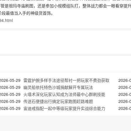
不管是祖玛寺庙刷图，还是参加小规模组队打，整体战力都会一眼看穿提
阶段最值当入手的神级货首饰。
94.html
2026-05-29
雷霆护腕多样手法途径帮衬一把玩家不费劲获取
2026-
2026-05-29
幽灵船依托特色沙城捐献解开专属玩法
2026-
2026-05-29
火墙术深化玩家认知成为法师最中心群刷技能
2026-
2026-05-29
传送石便捷出行搞定玩家跑图赶路难题
2026-
2026-05-29
宙迪戒指配一起中等级玩家提升实战综合能力
2026-