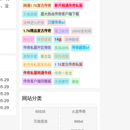
升，没
网通1 76复古传奇
新开网通传奇私服
盛大热血传奇客户端下载
王者勋章
刀塔传奇sf
法神逆火护身
1.76精品复古传奇
猪卫统领
sf999发布网
14jjj
两仪剑
传奇续章
法神婚戒
传奇私服开区预告
传奇超变sf
铁骑战袍
皮制手套
魔龙盔
绿色项链
1 76复古传奇私服
新传奇私服发布网
传奇私服网通专线
传奇一条龙
05-29
传奇客户端完整版
天使腰带
朋友
05-29
05-29
网站分类
05-29
05-29
65535
火龙传奇
万劫连击
666sf