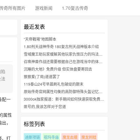
传奇所有图片
游戏新闻
1.70复古传奇
最近发表
“天帝戰場”地图脚本
1.80刑天战神传奇 180复古刑天战神版本介绍
雪域魔王助玩家缓解其他玩家仇恨压力的玛法BOSS故事
召唤神兽作战还需要根据自己在游戏当中的体验要求来进行判断选择
沉睡的大地》免费升级 但实体盘要寄回去
搞陷
狠狠爱(了局)道道罢了
没法
119泰山24号早晨刷礼包破绽的颠末
原始传奇官网属性均衡的高防御特殊头盔记忆头盔
备配一
3000ok独家报道：新手期间如何快速获取免费的元宝，还有后期的时候去哪里打BOOs爆大量装备换元宝？？
匪号的,我该怎样对于您道
的属性
输出，
标签列表
迪斯项链
祖玛寺庙
魔龙血蛾
魔龙刺蛙
怪、打