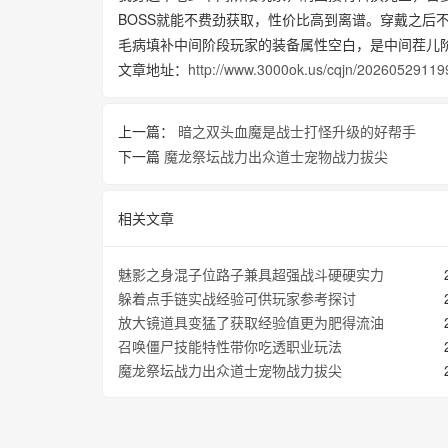
BOSS就能不费劲获取，性价比高到离谱。穿戴之后
毛病填补中间阶段玩家的装备属性空白，是中间茬儿
文章地址：
http://www.3000ok.us/cqjn/20260529119
上一篇：
暗之双头血魔是战士打怪升级的好帮手
下一篇
魔龙祭坛战力出众道士宠物战力拔尖
相关文章
魅影之身混子位路子兼具超强战斗硬硬实力
躲着点手链实战经验可供玩家参考探讨
放大镜道具‌变猛了获取经验值更为肥得流油
召唤僵尸技能特性带你吃透职业玩法
魔龙祭坛战力出众道士宠物战力拔尖