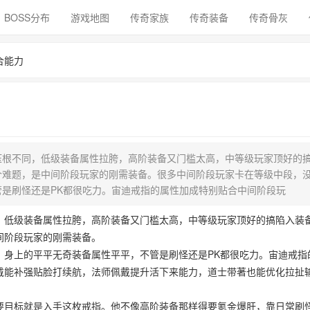
BOSS分布
游戏地图
传奇家族
传奇装备
传奇骨灰
合能力
压根不同，低级装备属性拉胯，高阶装备又门槛太高，中等级玩家顶好的
个难题，是中间阶段玩家的刚需装备。很多中间阶段玩家卡在等级中段，
是刷怪还是PK都很吃力。宙迪戒指的属性加成特别贴合中间阶段玩
，低级装备属性拉胯，高阶装备又门槛太高，中等级玩家顶好的搞陷入装
间阶段玩家的刚需装备。
，身上的平平无奇装备属性平平，不管是刷怪还是PK都很吃力。宙迪戒指
戴能补强贴脸打续航，法师佩戴提升活下来能力，道士带著也能优化拉扯
要目标就是入手这枚戒指。他不像高阶装备那样得要氪金爆肝，靠日常刷