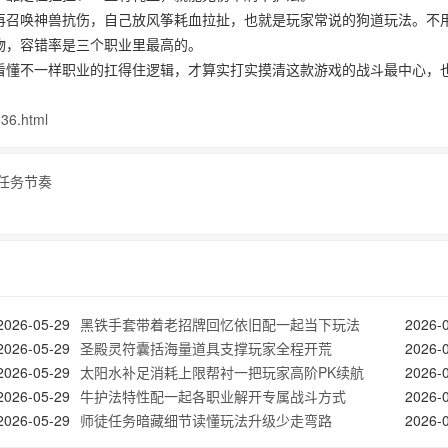
再召唤神兽抗伤，自己放风筝耗血拉扯，也就是玩家常说的狗道玩法。不
物，容错率是三个职业里最高的。
看懂不一样职业的扛得住逻辑，才算实打实摸清这款游戏的战斗最中心，
36.html
任务节奏
2026-05-29
黑铁手套带着老招牌回忆依旧配一起当下玩法
2026-
2026-05-29
圣殿灵符囊括海量道具支撑玩家全程开荒
2026-
2026-05-29
太阳水补足消耗上限帮衬一把玩家高阶PK续航
2026-
2026-05-29
牛护法特性配一起各职业解开专属战斗方式
2026-
2026-05-29
师徒任务暗藏细节读懂玩法升级少走弯路
2026-