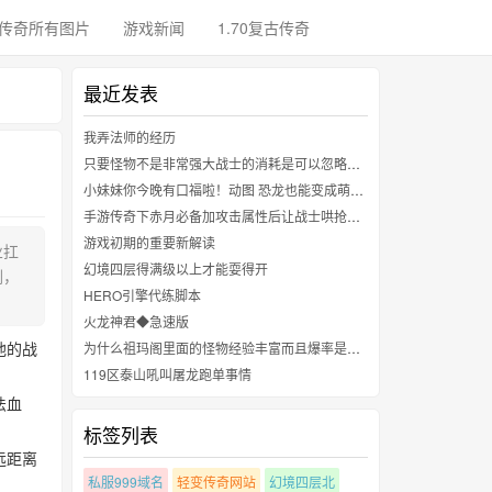
传奇所有图片
游戏新闻
1.70复古传奇
最近发表
我弄法师的经历
只要怪物不是非常强大战士的消耗是可以忽略不计的
小妹妹你今晚有口福啦！动图 恐龙也能变成萌妹子？
手游传奇下赤月必备加攻击属性后让战士哄抢的装备金手镯
游戏初期的重要新解读
业扛
幻境四层得满级以上才能耍得开
刚，
HERO引擎代练脚本
火龙神君◆急速版
他的战
为什么祖玛阁里面的怪物经验丰富而且爆率是非常可观值得挂机
119区泰山吼叫屠龙跑单事情
法血
标签列表
远距离
私服999域名
轻变传奇网站
幻境四层北