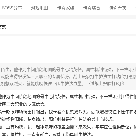
BOSS分布
游戏地图
传奇家族
传奇装备
传奇骨灰
方式
不陌生，他作为中间阶段地图的最中心精英怪，属性机制特殊，不一样职
，就能准得很发挥三大职业的专属优势。战士玩家打牛护法主打贴脸打硬
点机憋双烈火，就能嗖嗖快往下压牛护法血量。不过战士贴脸打风险
他作为中间阶段地图的最中心精英怪，属性机制特殊，不一样职业扛得住
发挥三大职业的专属优势。
高一眨眼炸场伤害打输出，找卡着点机憋双烈火，就能嗖嗖快往下压牛护
免被怪物围堵，贴身输出、隔位刺杀是打牛护法的最中心技巧。
面一直有灼烧，配一起冰咆哮的覆盖面慢下来效果，牢牢控住怪物走位，
，靠走位拉扯、一直有耗血，就能无伤单刷牛护法。