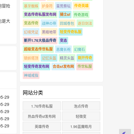
用冒险
传奇英雄
暴牙蜘蛛
护身符
蛮荒祭坛
变态传奇私服发布网
骑士sf
传奇游戏
也是大
变态传奇
战神の帝
回城卷包
逐日剑法
轻变传奇私服
幻境凭证
黑暗地带
新开1.76大极品传奇
变态
超级变态传世私服
恶魔长袍
幻魔石
刚开传奇
锁妖塔顶
记忆头盔
精灵头盔
轻变传奇发布网
合击sf发布网
传世私服
神域戒指
网站分类
05-29
05-29
1.76传奇私服
泡点传奇
05-29
热血传奇sf发布网
轻微变
05-29
05-29
英雄传奇
1.96蓝魔皓月