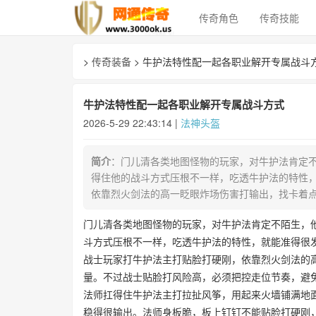
传奇角色
传奇技能
>
传奇装备
> 牛护法特性配一起各职业解开专属战斗
牛护法特性配一起各职业解开专属战斗方式
2026-5-29 22:43:14 |
法神头盔
简介
：门儿清各类地图怪物的玩家，对牛护法肯定
得住他的战斗方式压根不一样，吃透牛护法的特性
依靠烈火剑法的高一眨眼炸场伤害打输出，找卡着
门儿清各类地图怪物的玩家，对牛护法肯定不陌生，
斗方式压根不一样，吃透牛护法的特性，就能准得很
战士玩家打牛护法主打贴脸打硬刚，依靠烈火剑法的
量。不过战士贴脸打风险高，必须把控走位节奏，避
法师扛得住牛护法主打拉扯风筝，用起来火墙铺满地
稳得很输出。法师身板脆，板上钉钉不能贴脸打硬刚