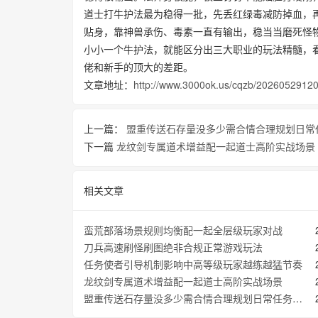
道士打牛护法最为稳得一批，先丢红绿毒减防掉血，
贴身，靠神兽承伤、毒素一直有输出，稳当当磨死怪
小小一个牛护法，就能区分出三大职业的玩法精髓，
佬和新手的顶大的差距。
文章地址：
http://www.3000ok.us/cqzb/20260529120
上一篇：
盟重传送石存量没多少需合情合理规划日常
下一篇
龙纹剑专属道术增益配一起道士高阶实战场景
相关文章
蛮荒部落场景规则均衡配一起全层级玩家对战
刀兵高速刷怪刷图绝非合规正常游戏玩法
任务使者引导机制影响中高等级玩家越练越猛节奏
龙纹剑专属道术增益配一起道士高阶实战场景
盟重传送石存量没多少需合情合理规划日常任务节奏