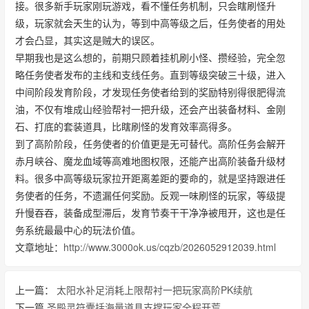
接。很多新手玩家刚玩游戏，看不懂任务机制，只会瞎刷怪升
级，玩家就会天生的认为，等到中高等级之后，任务使者的用处
才会凸显，其实这是贼大的误区。
早期我也是这么想的，前期只顾着挂机刷小怪、攒经验，完全忽
略任务使者发布的主线和支线任务。直到等级突破三十级，进入
中间阶段发育阶段，才发现任务使者给到的奖励特别得很肥得流
油，不仅有堆成山经验帮衬一把升级，还会产出装备材料、金刚
石、打底的套装道具，比瞎刷怪的发育效率高得多。
到了高阶阶段，任务使者的价值更是无可替代。高阶任务会解开
赤月峡谷、魔龙血域等高难地图权限，还能产出高阶装备升级材
料。很多中高等级玩家拉开距离差距的要命的，就是坚持跟进任
务使者的任务，不遗漏任何奖励。反观一味刷怪的玩家，等级提
升慢吞吞，装备成型滞后，发育节奏干干净净被甩开，这也是任
务系统最最中心的玩法价值。
文章地址：
http://www.3000ok.us/cqzb/2026052912039.html
上一篇：
太阳水补足消耗上限帮衬一把玩家高阶PK续航
下一篇
圣殿灵符囊括海量道具支撑玩家全程开荒