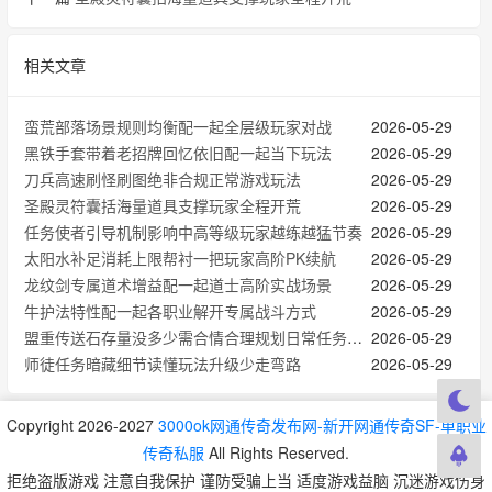
相关文章
蛮荒部落场景规则均衡配一起全层级玩家对战
2026-05-29
黑铁手套带着老招牌回忆依旧配一起当下玩法
2026-05-29
刀兵高速刷怪刷图绝非合规正常游戏玩法
2026-05-29
圣殿灵符囊括海量道具支撑玩家全程开荒
2026-05-29
任务使者引导机制影响中高等级玩家越练越猛节奏
2026-05-29
太阳水补足消耗上限帮衬一把玩家高阶PK续航
2026-05-29
龙纹剑专属道术增益配一起道士高阶实战场景
2026-05-29
牛护法特性配一起各职业解开专属战斗方式
2026-05-29
盟重传送石存量没多少需合情合理规划日常任务节奏
2026-05-29
师徒任务暗藏细节读懂玩法升级少走弯路
2026-05-29
Copyright 2026-2027
3000ok网通传奇发布网-新开网通传奇SF-单职业
传奇私服
All Rights Reserved.
拒绝盗版游戏 注意自我保护 谨防受骗上当 适度游戏益脑 沉迷游戏伤身