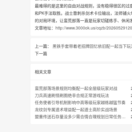
最难得的是这里的自由对战规则，没有稳得很区的过
和PK手法取胜。战士靠刺杀剑术卡位输出，法师铺
的对局环境，让蛮荒部落一直是玩家切磋练手、休闲
文章地址：
http://www.3000ok.us/cqzb/20260529120
上一篇：
黑铁手套带着老招牌回忆依旧配一起当下玩
下一篇
相关文章
蛮荒部落场景规则均衡配一起全层级玩家对战
刀兵高速刷怪刷图绝非合规正常游戏玩法
任务使者引导机制影响中高等级玩家越练越猛节奏
龙纹剑专属道术增益配一起道士高阶实战场景
盟重传送石存量没多少需合情合理规划日常任务节奏