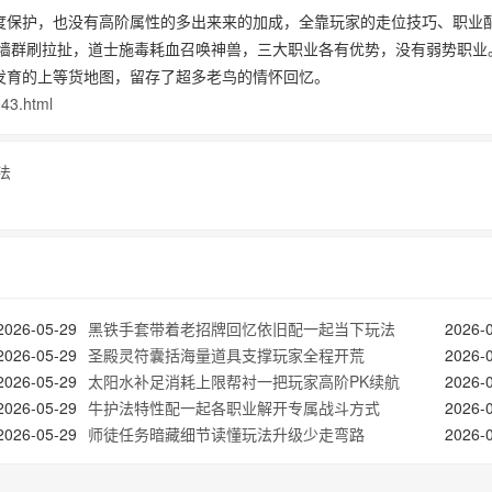
度保护，也没有高阶属性的多出来来的加成，全靠玩家的走位技巧、职业
火墙群刷拉扯，道士施毒耗血召唤神兽，三大职业各有优势，没有弱势职业
发育的上等货地图，留存了超多老鸟的情怀回忆。
43.html
法
2026-05-29
黑铁手套带着老招牌回忆依旧配一起当下玩法
2026-
2026-05-29
圣殿灵符囊括海量道具支撑玩家全程开荒
2026-
2026-05-29
太阳水补足消耗上限帮衬一把玩家高阶PK续航
2026-
2026-05-29
牛护法特性配一起各职业解开专属战斗方式
2026-
2026-05-29
师徒任务暗藏细节读懂玩法升级少走弯路
2026-