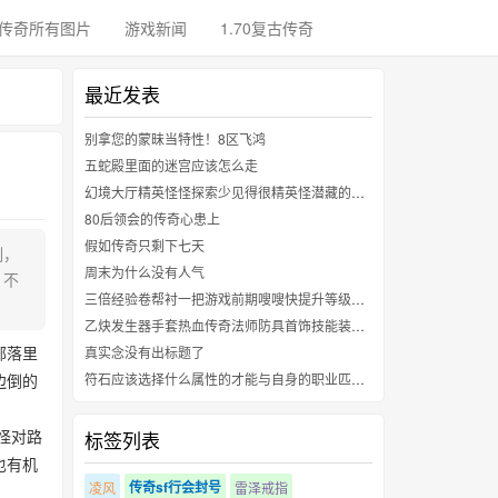
传奇所有图片
游戏新闻
1.70复古传奇
最近发表
别拿您的蒙昧当特性！8区飞鸿
五蛇殿里面的迷宫应该怎么走
幻境大厅精英怪怪探索少见得很精英怪潜藏的高阶副本回忆
80后领会的传奇心患上
假如传奇只剩下七天
制，
周末为什么没有人气
，不
三倍经验卷帮衬一把游戏前期嗖嗖快提升等级上限
乙炔发生器手套热血传奇法师防具首饰技能装备怎么获得？法师防具首饰获得攻略
部落里
真实念没有出标题了
边倒的
符石应该选择什么属性的才能与自身的职业匹配到最佳的属性攻击
怪对路
标签列表
也有机
传奇sf行会封号
凌风
雷泽戒指