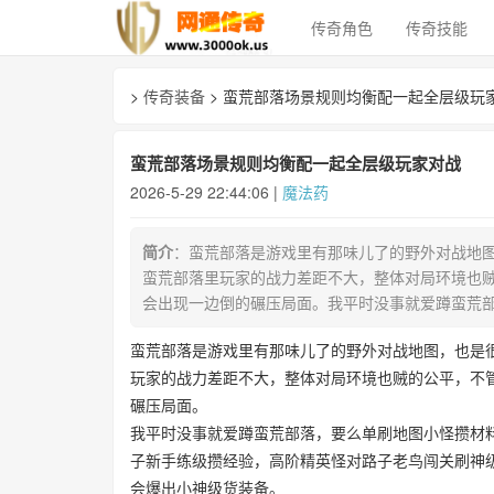
传奇角色
传奇技能
>
传奇装备
> 蛮荒部落场景规则均衡配一起全层级玩
蛮荒部落场景规则均衡配一起全层级玩家对战
2026-5-29 22:44:06 |
魔法药
简介
：蛮荒部落是游戏里有那味儿了的野外对战地
蛮荒部落里玩家的战力差距不大，整体对局环境也
会出现一边倒的碾压局面。我平时没事就爱蹲蛮荒部
蛮荒部落是游戏里有那味儿了的野外对战地图，也是
玩家的战力差距不大，整体对局环境也贼的公平，不
碾压局面。
我平时没事就爱蹲蛮荒部落，要么单刷地图小怪攒材
子新手练级攒经验，高阶精英怪对路子老鸟闯关刷神
会爆出小神级货装备。