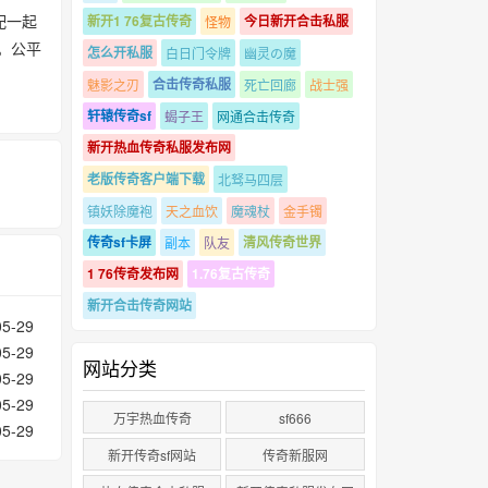
配一起
新开1 76复古传奇
今日新开合击私服
怪物
。公平
怎么开私服
白日门令牌
幽灵の魔
合击传奇私服
魅影之刃
死亡回廊
战士强
轩辕传奇sf
蝎子王
网通合击传奇
新开热血传奇私服发布网
老版传奇客户端下载
北驽马四层
镇妖除魔袍
天之血饮
魔魂杖
金手镯
传奇sf卡屏
清风传奇世界
副本
队友
1 76传奇发布网
1.76复古传奇
新开合击传奇网站
05-29
05-29
网站分类
05-29
05-29
万宇热血传奇
sf666
05-29
新开传奇sf网站
传奇新服网