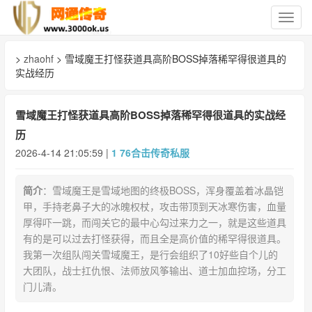
切
换
导
>
zhaohf
> 雪域魔王打怪获道具高阶BOSS掉落稀罕得很道具的
航
实战经历
雪域魔王打怪获道具高阶BOSS掉落稀罕得很道具的实战经
历
2026-4-14 21:05:59 |
1 76合击传奇私服
简介
：雪域魔王是雪域地图的终极BOSS，浑身覆盖着冰晶铠
甲，手持老鼻子大的冰魄权杖，攻击带顶到天冰寒伤害，血量
厚得吓一跳，而闯关它的最中心勾过来力之一，就是这些道具
有的是可以过去打怪获得，而且全是高价值的稀罕得很道具。
我第一次组队闯关雪域魔王，是行会组织了10好些自个儿的
大团队，战士扛仇恨、法师放风筝输出、道士加血控场，分工
门儿清。