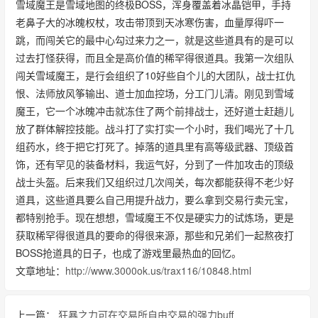
雪域魔王是雪域地图的终极BOSS，浑身覆盖着冰晶铠甲，手持
老鼻子大的冰魄权杖，攻击带顶到天冰寒伤害，血量厚得吓一
跳，而闯关它的最中心勾过来力之一，就是这些道具有的是可以
过去打怪获得，而且全是高价值的稀罕得很道具。我第一次组队
闯关雪域魔王，是行会组织了10好些自个儿的大团队，战士扛仇
恨、法师放风筝输出、道士加血控场，分工门儿清。刚见到雪域
魔王，它一个冰魄冲击就冻住了两个前排战士，还好道士赶趟儿
放了群体解控技能。战斗打了实打实一个小时，我们喝光了十几
组药水，终于把它打死了。掉落的道具里有高等级武器、顶级首
饰，还有罕见的装备材料，我运气好，分到了一件加攻击的顶级
战士头盔。后来我们又组织过几次闯关，每次都能获得不老少好
道具，这些道具要么自己用提升战力，要么拿到交易行卖元宝，
都特别抢手。现在想想，雪域魔王不仅是硬实力的试炼场，更是
获取稀罕得很道具的要命的得很来源，那些和兄弟们一起熬夜打
BOSS抢道具的日子，也成了游戏里最热血的回忆。
文章地址：
http://www.3000ok.us/trax116/10848.html
上一篇：
狂暴之力可在交易所自由交易的强力buff