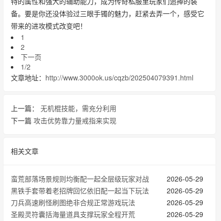
特的属性和强大的辅助能力，成为传奇私服里玩家们追捧的装
备。要是你还没体验过三眼手镯的魅力，赶紧去弄一个，感受它
带来的进攻模式改变吧！
1
2
下一页
1/2
文章地址：
http://www.3000ok.us/cqzb/202504079391.html
上一篇：
无机棍技能，需充分利用
下一篇
攻击优势靠力量戒指来实现
相关文章
蛮荒部落场景规则均衡配一起全层级玩家对战
2026-05-29
黑铁手套带着老招牌回忆依旧配一起当下玩法
2026-05-29
刀兵高速刷怪刷图绝非合规正常游戏玩法
2026-05-29
圣殿灵符囊括海量道具支撑玩家全程开荒
2026-05-29