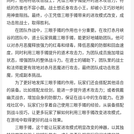
同时，他用符纸攻击战士，凭借三眼手镯提升的道术攻击力，符
纸的伤害也不容小觑。战士想近身攻击小王，却被小王巧妙地利
用神兽阻挡。最终，小王凭借三眼手镯带来的进攻模式改变，成
功击败战士，取得胜利。
在团队作战中，三眼手镯的作用也十分重要。在攻打赤月峡
谷的团队中，道士玩家佩戴三眼手镯，能更好地辅助团队。他可
以对赤月恶魔释放强力的红毒和绿毒，降低恶魔的防御和回血速
度，同时利用三眼手镯提升的道术攻击力，为团队成员施加增益
状态，增强团队的整体战斗力。在道士的辅助下，团队里的战士
和法师能更有效地对赤月恶魔进行攻击，最终团队成功击败恶
魔，完成副本挑战。
为了更好地发挥三眼手镯的作用，玩家们还会搭配其他适合
的装备。比如搭配龙纹剑，能进一步提升道术攻击力；或者佩戴
幽灵战衣，增加自身的防御力，保证在战斗中的生存能力。在游
戏社区中，玩家们分享着自己使用三眼手镯的经验，从装备搭配
到战斗技巧，让更多玩家了解如何利用三眼手镯改变进攻模式，
在游戏中取得更好的战斗效果。
三眼手镯，这个能让玩家进攻模式明显改变的神器，以其独