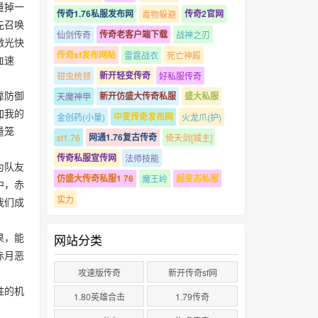
量掉一
传奇1.76私服发布网
传奇2官网
毒物躲避
先召唤
传奇老客户端下载
仙剑传奇
战神之刃
激光快
传奇sf发布网站
雷霆战衣
死亡神殿
血速
新开轻变传奇
钳虫统领
好私服传奇
靠防御
新开仿盛大传奇私服
盛大私服
天魔神甲
加我的
中变传奇发布网
金创药(小量)
火龙爪(护)
量笼
网通1.76复古传奇
sf1.76
倚天剑[城主]
传奇私服宣传网
法师技能
为队友
仿盛大传奇私服1 76
超变态私服
魔王岭
中，赤
实力
我们成
果，能
网站分类
赤月恶
攻速版传奇
新开传奇sf网
胜的机
1.80英雄合击
1.79传奇