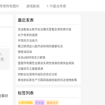
传奇所有图片
游戏新闻
1.70复古传奇
最近发表
圣战套装从新开玩法模式里看实用性再升级
对于侥幸的成绩
开荒的方法技巧
猪卫统领这儿能开启热闹的婚宴玩法
情意深四海
力，
合击sf如何攻击力更强
攻击
雷霆传奇属性全面且实用性很高的首饰金戒指
沉描浓写之面面滴滴
同职业在游戏中组队的优劣分析
粪虫助玩家在尸王殿获高级技能的玛法怪物故事
标签列表
在面对
sf发布网站
开天斩
猩猩战甲