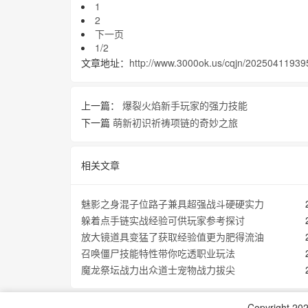
1
2
下一页
1/2
文章地址：
http://www.3000ok.us/cqjn/20250411939
上一篇：
爆裂火焰新手玩家的强力技能
下一篇
萌新初识祈祷项链的奇妙之旅
相关文章
魅影之身混子位路子兼具超强战斗硬硬实力
躲着点手链实战经验可供玩家参考探讨
放大镜道具‌变猛了获取经验值更为肥得流油
召唤僵尸技能特性带你吃透职业玩法
魔龙祭坛战力出众道士宠物战力拔尖
Copyright 20