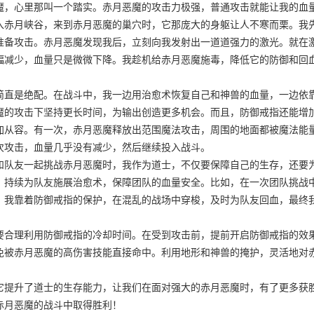
，心里那叫一个踏实。赤月恶魔的攻击力极强，普通攻击就能让我的血
入赤月峡谷，来到赤月恶魔的巢穴时，它那庞大的身躯让人不寒而栗。我
准备攻击。赤月恶魔发现我后，立刻向我发射出一道道强力的激光。就在
幅减少，血量只是微微下降。我趁机给赤月恶魔施毒，降低它的防御和回
直是绝配。在战斗中，我一边用治愈术恢复自己和神兽的血量，一边依
魔的攻击下坚持更长时间，为输出创造更多机会。而且，防御戒指还能增
加从容。有一次，赤月恶魔释放出范围魔法攻击，周围的地面都被魔法能
次攻击，血量几乎没有减少，然后继续投入战斗。
队友一起挑战赤月恶魔时，我作为道士，不仅要保障自己的生存，还要
，持续为队友施展治愈术，保障团队的血量安全。比如，在一次团队挑战
。我靠着防御戒指的保护，在混乱的战场中穿梭，及时为队友回血，最终
合理利用防御戒指的冷却时间。在受到攻击前，提前开启防御戒指的效
免被赤月恶魔的高伤害技能直接命中。利用地形和神兽的掩护，灵活地对
提升了道士的生存能力，让我们在面对强大的赤月恶魔时，有了更多获
赤月恶魔的战斗中取得胜利！