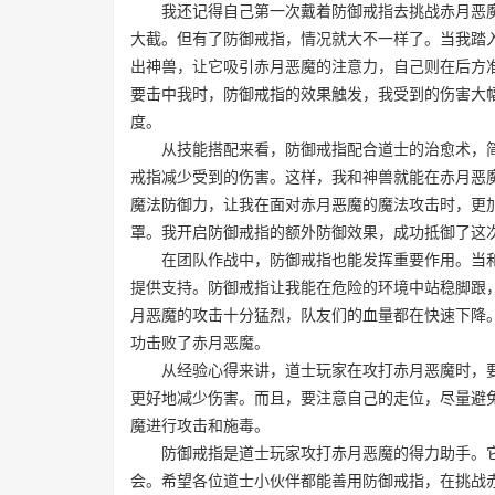
我还记得自己第一次戴着防御戒指去挑战赤月恶魔
大截。但有了防御戒指，情况就大不一样了。当我踏
出神兽，让它吸引赤月恶魔的注意力，自己则在后方
要击中我时，防御戒指的效果触发，我受到的伤害大
度。
从技能搭配来看，防御戒指配合道士的治愈术，简
戒指减少受到的伤害。这样，我和神兽就能在赤月恶
魔法防御力，让我在面对赤月恶魔的魔法攻击时，更
罩。我开启防御戒指的额外防御效果，成功抵御了这
在团队作战中，防御戒指也能发挥重要作用。当和
提供支持。防御戒指让我能在危险的环境中站稳脚跟
月恶魔的攻击十分猛烈，队友们的血量都在快速下降
功击败了赤月恶魔。
从经验心得来讲，道士玩家在攻打赤月恶魔时，要
更好地减少伤害。而且，要注意自己的走位，尽量避
魔进行攻击和施毒。
防御戒指是道士玩家攻打赤月恶魔的得力助手。它
会。希望各位道士小伙伴都能善用防御戒指，在挑战