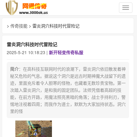
切
换
导
>
传奇技能
> 雷炎洞穴科技时代冒险记
航
雷炎洞穴科技时代冒险记
2025-5-21 10:18:23 |
新开轻变传奇私服
简介
：在高科技互联网时代的浪潮下，雷炎洞穴依旧散发着神
秘又危险的气息。据说这个洞穴是远古时期神魔大战留下的遗
迹，里面充斥着令人胆寒的怪物，也藏着无数珍贵宝物。第一
次踏入雷炎洞穴，是和我的固定团队。法师凭借着高超的技
能，在前方开路，用魔法照亮黑暗的角落；战士手持利刃，警
惕地注视着四周；而我作为道士，默默为大家加持状态。洞穴
里的怪