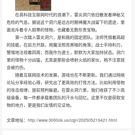
在高科技互联网时代的浪潮下，雷炎洞穴依旧散发着神秘又
危险的气息。据说这个洞穴是远古时期神魔大战留下的遗迹，里
面充斥着令人胆寒的怪物，也藏着无数珍贵宝物。
第一次踏入雷炎洞穴，是和我的固定团队。法师凭借着高超
的技能，在前方开路，用魔法照亮黑暗的角落；战士手持利刃，
警惕地注视着四周；而我作为道士，默默为大家加持状态。洞穴
里的怪物十分凶猛，尤其是那些会喷射火焰的家伙，稍不注意就
会被灼伤。
随着互联网技术的发展，游戏也在不断更新。我们通过网络
论坛分享经验心得，研究出了更高效的打怪方法。比如利用怪物
的攻击规律，提前预判躲避。在雷炎洞穴里，我们收获了不少高
级装备，每一件都承载着团队的汗水与回忆。这里不仅是获取宝
物的地方，更是我们友情的见证地。
文章地址：
http://www.3000ok.us/cqjn/202505219421.html