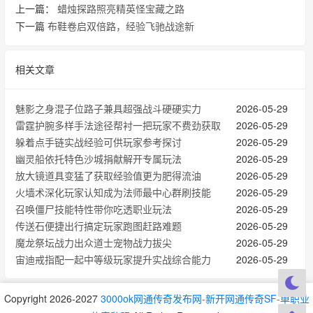
上一篇：
蜡烛探路照亮精英怪宝藏之路
下一篇
布鞋卷启双倍路，经验飞驰战途新
相关文章
魅影之身混子位路子兼具超强战斗硬硬实力
2026-05-29
雷霆护腕多样手法途径帮衬一把玩家不费劲获取
2026-05-29
躲着点手链实战经验可供玩家参考探讨
2026-05-29
幽灵船依托特色沙城捐献解开专属玩法
2026-05-29
放大镜道具‌变猛了获取经验值更为肥得流油
2026-05-29
火墙术深化玩家认知成为法师最中心群刷技能
2026-05-29
召唤僵尸技能特性带你吃透职业玩法
2026-05-29
传送石便捷出行搞定玩家跑图赶路难题
2026-05-29
魔龙祭坛战力出众道士宠物战力拔尖
2026-05-29
宙迪戒指配一起中等级玩家提升实战综合能力
2026-05-29
Copyright 2026-2027
3000ok网通传奇发布网-新开网通传奇SF-单职业